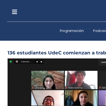
Saltar
al
contenido
Toggle
Navigation
Programación
Podcas
136 estudiantes UdeC comienzan a trab
Ver
imagen
más
grande