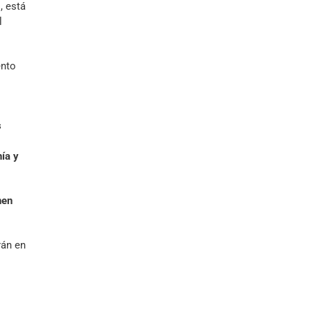
, está
l
ento
s
nía y
nen
rán en