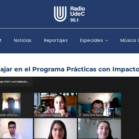
Escuchar Radio UdeC
en vivo
t
Noticias
Reportajes
Especiales
Música 
Quiénes Somos
Programación
Podcast
ajar en el Programa Prácticas con Impact
Noticias
Reportajes
Columnas
Música Clásica
Especiales