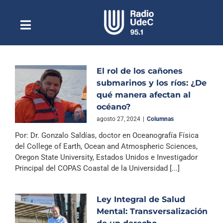
Saltar
al
contenido
Toggle
Escuchar Radio UdeC
Navigation
en vivo
Quiénes Somos
El rol de los cañones
submarinos y los ríos: ¿De
Programación
qué manera afectan al
Podcast
océano?
agosto 27, 2024
|
Columnas
Noticias
Por: Dr. Gonzalo Saldías, doctor en Oceanografía Física
del College of Earth, Ocean and Atmospheric Sciences,
Reportajes
Oregon State University, Estados Unidos e Investigador
Columnas
Principal del COPAS Coastal de la Universidad [...]
Música Clásica
Ley Integral de Salud
Especiales
Mental: Transversalización