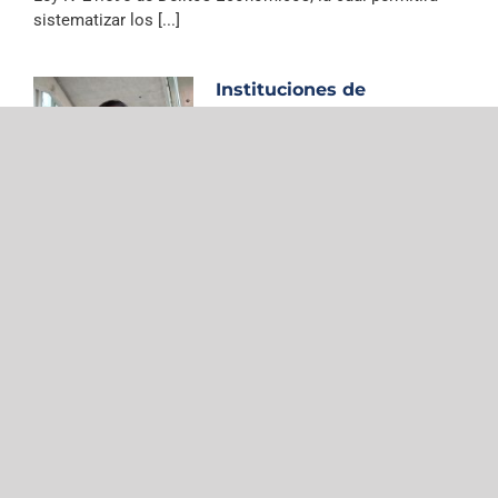
sistematizar los [...]
Instituciones de
educación superior:
¿vivimos en un
ecosistema digital
vulnerable?
diciembre 1, 2023
|
Columnas
Por: Raúl Ceballos Fuentes, Especialista en
Ciberseguridad y docente área Logística Marítimo
Portuario del Instituto Profesional Virginio Gómez. La
ciberseguridad, a menudo vista como un laberinto técnico
lejano a los [...]
Si no actuamos distinto,
Chile se nos quemará
noviembre 8, 2023
|
Columnas