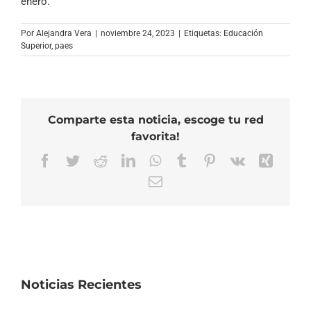
enero.
Por
Alejandra Vera
|
noviembre 24, 2023
|
Etiquetas:
Educación
Superior
,
paes
Comparte esta noticia, escoge tu red
favorita!
Facebook
Twitter
Reddit
LinkedIn
WhatsApp
Tumblr
Pinterest
Vk
Xing
Correo
electrónico
Noticias Recientes