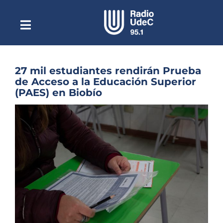
Saltar
al
contenido
Toggle
Escuchar Radio UdeC
Navigation
en vivo
Quiénes Somos
27 mil estudiantes rendirán Prueba
de Acceso a la Educación Superior
Programación
(PAES) en Biobío
Podcast
Ver
imagen
Noticias
más
grande
Reportajes
Columnas
Música Clásica
Especiales