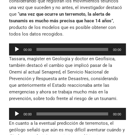
considerando que registran los movimientos telúricos
una vez que suceden y no antes, el investigador destacó
que “
una vez que ocurre un terremoto, la alerta de
tsunamis es mucho más precisa que hace 14 años
”,
producto de los modelos que es posible obtener con
todos los datos recogidos.
Reproductor
00:00
00:00
de
Tassara, magíster en Geología y doctor en Geofísica,
audio
también destacó el cambio que implicó pasar de la
Onemi al actual Senapred, el Servicio Nacional de
Prevención y Respuesta ante Desastres, considerando
que anteriormente el Estado reaccionaba ante las
emergencias y ahora se trabaja mucho más en la
prevención, sobre todo frente al riesgo de un tsunami.
Reproductor
00:00
00:00
de
En cuanto a la eventual predicción de terremotos, el
audio
geólogo señaló que aún es muy difícil aventurar cuándo y