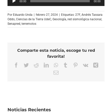
00:00
00:00
de
audio
Por
Eduardo Unda
|
febrero 27, 2024
|
Etiquetas:
27F
,
Andrés Tassara
Oddo
,
Ciencias de la Tierra UdeC
,
Geoología
,
red sismológica nacional
,
Senapred
,
terremotos
Comparte esta noticia, escoge tu red
favorita!
Facebook
Twitter
Reddit
LinkedIn
WhatsApp
Tumblr
Pinterest
Vk
Xing
Correo
electrónico
Noticias Recientes