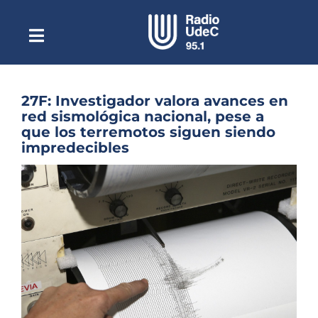
Saltar
al
contenido
Toggle
Escuchar Radio UdeC
Navigation
en vivo
Quiénes Somos
27F: Investigador valora avances en
red sismológica nacional, pese a
Programación
que los terremotos siguen siendo
impredecibles
Podcast
Ver
Noticias
imagen
más
Reportajes
grande
Columnas
Música Clásica
Especiales