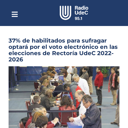
Saltar
al
contenido
Toggle
Escuchar Radio UdeC
Navigation
en vivo
Quiénes Somos
37% de habilitados para sufragar
optará por el voto electrónico en las
Programación
elecciones de Rectoría UdeC 2022-
2026
Podcast
Ver
Noticias
imagen
más
Reportajes
grande
Columnas
Música Clásica
Especiales