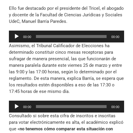
Ello fue destacado por el presidente del Tricel, el abogado
y docente de la Facultad de Ciencias Jurídicas y Sociales
UdeC, Manuel Barría Paredes.
Reproductor
00:00
00:00
de
Asimismo, el Tribunal Calificador de Elecciones ha
audio
determinado constituir cinco mesas receptoras para
sufragar de manera presencial, las que funcionarán de
manera paralela durante este viernes 25 de marzo y entre
las 9:00 y las 17:00 horas, según lo determinado por el
reglamento. De esta manera, explica Barría, se espera que
los resultados estén disponibles a eso de las 17:30 o
17:45 horas de ese mismo día.
Reproductor
00:00
00:00
de
Consultado si sobre esta cifra de inscritos e inscritas
audio
para votar electrónicamente es alta, el académico explicó
que «
no tenemos cómo comparar esta situación con