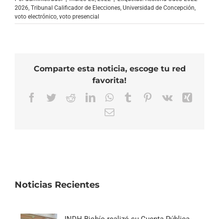
2026
,
Tribunal Calificador de Elecciones
,
Universidad de Concepción
,
voto electrónico
,
voto presencial
Comparte esta noticia, escoge tu red
favorita!
Facebook
Twitter
Reddit
LinkedIn
WhatsApp
Tumblr
Pinterest
Vk
Xing
Correo
electrónico
Noticias Recientes
INDH Biobío realizó su Cuenta Pública