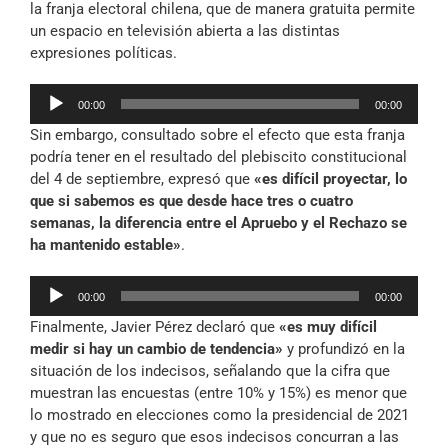
la franja electoral chilena, que de manera gratuita permite
un espacio en televisión abierta a las distintas
expresiones políticas.
Reproductor
00:00
00:00
de
Sin embargo, consultado sobre el efecto que esta franja
audio
podría tener en el resultado del plebiscito constitucional
del 4 de septiembre, expresó que
«es difícil proyectar, lo
que si sabemos es que desde hace tres o cuatro
semanas, la diferencia entre el Apruebo y el Rechazo se
ha mantenido estable»
.
Reproductor
00:00
00:00
de
Finalmente, Javier Pérez declaró que
«es muy difícil
audio
medir si hay un cambio de tendencia»
y profundizó en la
situación de los indecisos, señalando que la cifra que
muestran las encuestas (entre 10% y 15%) es menor que
lo mostrado en elecciones como la presidencial de 2021
y que no es seguro que esos indecisos concurran a las