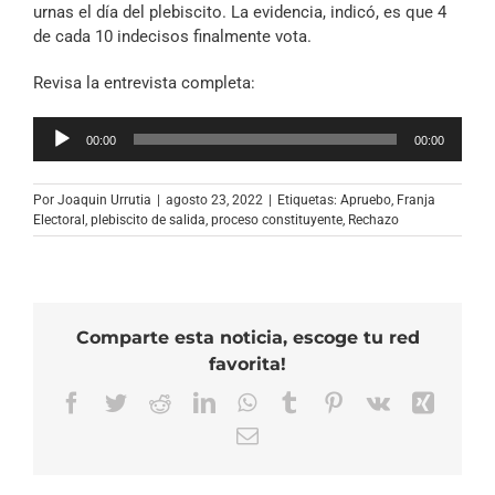
urnas el día del plebiscito. La evidencia, indicó, es que 4
de cada 10 indecisos finalmente vota.
Revisa la entrevista completa:
Reproductor
00:00
00:00
de
audio
Por
Joaquin Urrutia
|
agosto 23, 2022
|
Etiquetas:
Apruebo
,
Franja
Electoral
,
plebiscito de salida
,
proceso constituyente
,
Rechazo
Comparte esta noticia, escoge tu red
favorita!
Facebook
Twitter
Reddit
LinkedIn
WhatsApp
Tumblr
Pinterest
Vk
Xing
Correo
electrónico