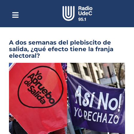
Saltar
al
contenido
Toggle
Escuchar Radio UdeC
Navigation
en vivo
Quiénes Somos
A dos semanas del plebiscito de
salida, ¿qué efecto tiene la franja
Programación
electoral?
Podcast
Ver
imagen
Noticias
más
grande
Reportajes
Columnas
Música Clásica
Especiales