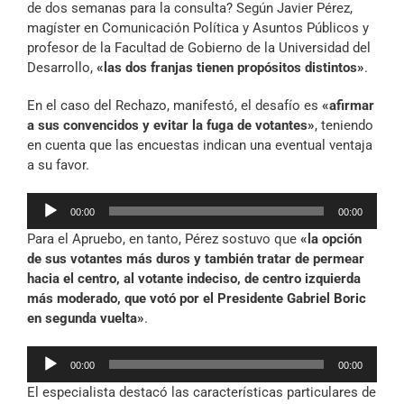
de dos semanas para la consulta? Según Javier Pérez,
magíster en Comunicación Política y Asuntos Públicos y
profesor de la Facultad de Gobierno de la Universidad del
Desarrollo,
«las dos franjas tienen propósitos distintos»
.
En el caso del Rechazo, manifestó, el desafío es
«afirmar
a sus convencidos y evitar la fuga de votantes»
, teniendo
en cuenta que las encuestas indican una eventual ventaja
a su favor.
Reproductor
00:00
00:00
de
Para el Apruebo, en tanto, Pérez sostuvo que
«la opción
audio
de sus votantes más duros y también tratar de permear
hacia el centro, al votante indeciso, de centro izquierda
más moderado, que votó por el Presidente Gabriel Boric
en segunda vuelta»
.
Reproductor
00:00
00:00
de
El especialista destacó las características particulares de
audio