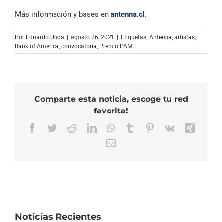
Más información y bases en
antenna.cl
.
Por
Eduardo Unda
|
agosto 26, 2021
|
Etiquetas:
Antenna
,
artistas
,
Bank of America
,
convocatoria
,
Premio PAM
Comparte esta noticia, escoge tu red
favorita!
Facebook
Twitter
Reddit
LinkedIn
WhatsApp
Tumblr
Pinterest
Vk
Xing
Correo
electrónico
Noticias Recientes