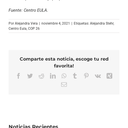
Fuente: Centro EULA.
Por
Alejandra Vera
|
noviembre 4, 2021
|
Etiquetas:
Alejandra Stehr
,
Centro Eula
,
COP 26
Comparte esta noticia, escoge tu red
favorita!
Facebook
Twitter
Reddit
LinkedIn
WhatsApp
Tumblr
Pinterest
Vk
Xing
Correo
electrónico
Noticias Recientes