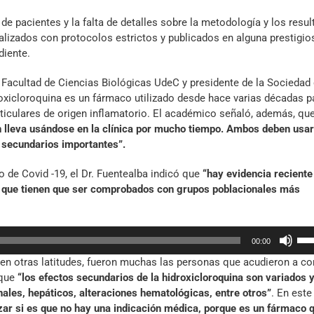
de pacientes y la falta de detalles sobre la metodología y los resu
alizados con protocolos estrictos y publicados en alguna prestigio
diente.
a Facultad de Ciencias Biológicas UdeC y presidente de la Sociedad
roxicloroquina es un fármaco utilizado desde hace varias décadas p
rticulares de origen inflamatorio. El académico señaló, además, qu
n lleva usándose en la clínica por mucho tiempo. Ambos deben usa
 secundarios importantes”.
o de Covid -19, el Dr. Fuentealba indicó que
“hay evidencia reciente
s que tienen que ser comprobados con grupos poblacionales más
Util
00:00
las
o en otras latitudes, fueron muchas las personas que acudieron a c
tec
 que
“los efectos secundarios de la hidroxicloroquina son variados 
de
nales, hepáticos, alteraciones hematológicas, entre otros”
. En este
fle
lizar si es que no hay una indicación médica, porque es un fármaco 
arr