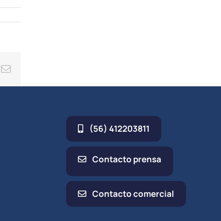
minuir
umen.
ing
Correo
electrónico
(56) 412203811
Contacto prensa
Contacto comercial