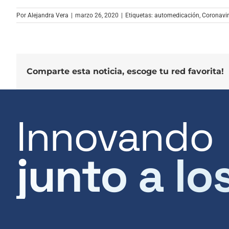
Por
Alejandra Vera
|
marzo 26, 2020
|
Etiquetas:
automedicación
,
Coronavi
Comparte esta noticia, escoge tu red favorita!
Innovando
junto a lo