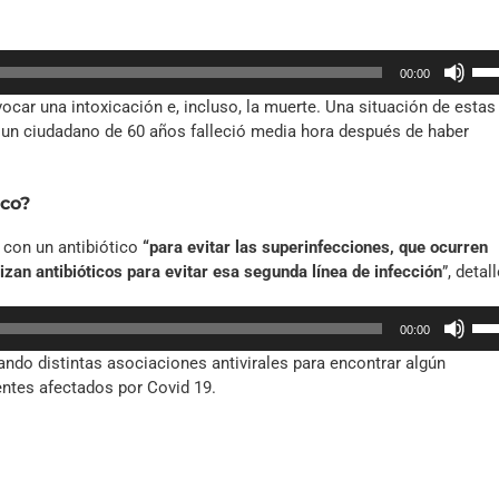
par
aum
Util
o
00:00
las
dis
car una intoxicación e, incluso, la muerte. Una situación de estas
tec
el
e un ciudadano de 60 años falleció media hora después de haber
de
vol
fle
arr
ico?
par
aum
a con un antibiótico
“para evitar las superinfecciones, que ocurren
o
lizan antibióticos para evitar esa segunda línea de infección
”, detall
dis
el
Util
vol
00:00
las
ando distintas asociaciones antivirales para encontrar algún
tec
entes afectados por Covid 19.
de
fle
arr
par
aum