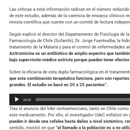
Las críticas a esta información radican en el número reducido 
de este estudio, además de la carencia de ensayos clínicos re
revista científica que cuente con un comité de lectura indepen
Según explicó el director del Departamento de Fisiología de l
Farmacología de Chile (Sofarchi), Dr. Jorge Fuentealba, la hid
tratamiento de la Malaria y para el control de enfermedades a
Azitromicina es un antibiótico de amplio espectro que tambié
bajo supervisión médica estricta porque pueden tener efectos
Sobre la eficacia de esta dupla farmacológica en el tratamient
que esta combinación terapéutica funciona, pero son reporte
grandes. El estudio se basó en 20 a 25 pacientes”.
Reproductor
00:00
de
Tras el anuncio del líder norteamericano, tanto en Chile com
audio
este medicamento. Por ello, el investigador UdeC enfatizó en
pueden ir desde una cefalea hasta daños a nivel sistémico, re
sentido, insistió en que
“el llamado a la población es a no uti