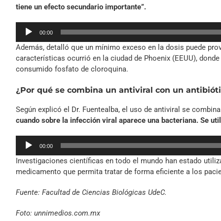
tiene un efecto secundario importante”.
Reproductor
00:00
de
Además, detalló que un mínimo exceso en la dosis puede provo
audio
características ocurrió en la ciudad de Phoenix (EEUU), dond
consumido fosfato de cloroquina.
¿Por qué se combina un antiviral con un antibiót
Según explicó el Dr. Fuentealba, el uso de antiviral se combin
cuando sobre la infección viral aparece una bacteriana. Se uti
Reproductor
00:00
de
Investigaciones científicas en todo el mundo han estado utiliz
audio
medicamento que permita tratar de forma eficiente a los paci
Fuente: Facultad de Ciencias Biológica
s UdeC.
Foto: unnimedios.com.mx