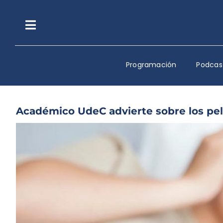
Saltar
al
contenido
Toggle
Navigation
Programación
Podcas
Académico UdeC advierte sobre los pel
Ver
imagen
más
grande