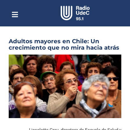
Saltar
al
contenido
Toggle
Escuchar Radio UdeC
Navigation
en vivo
Quiénes Somos
Adultos mayores en Chile: Un
crecimiento que no mira hacia atrás
Programación
Ver
Podcast
imagen
más
Noticias
grande
Reportajes
Columnas
Música Clásica
Especiales
Lieselotte Grau, directora de Escuela de Salud y