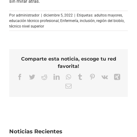
sin mirar atrás.
Por
administrador
|
diciembre 5, 2022
|
Etiquetas:
adultos mayores
,
educación técnico profesional
,
Enfermería
,
inclusión
,
región del biobío
,
técnico nivel superior
Comparte esta noticia, escoge tu red
favorita!
Facebook
Twitter
Reddit
LinkedIn
WhatsApp
Tumblr
Pinterest
Vk
Xing
Correo
electrónico
Noticias Recientes