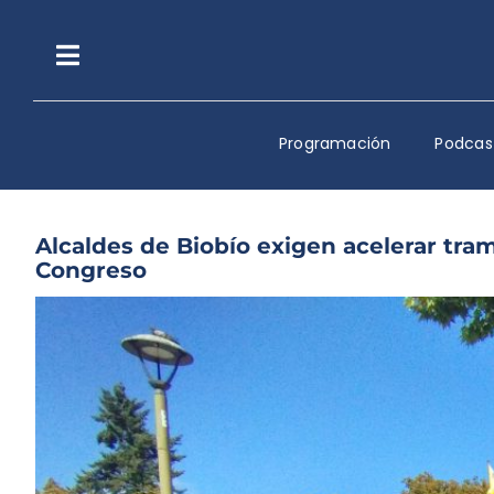
Saltar
al
contenido
Toggle
Navigation
Programación
Podcas
Alcaldes de Biobío exigen acelerar tra
Congreso
Ver
imagen
más
grande