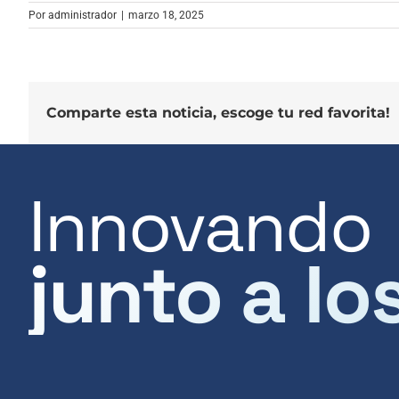
Por
administrador
|
marzo 18, 2025
Comparte esta noticia, escoge tu red favorita!
Innovando
junto a lo