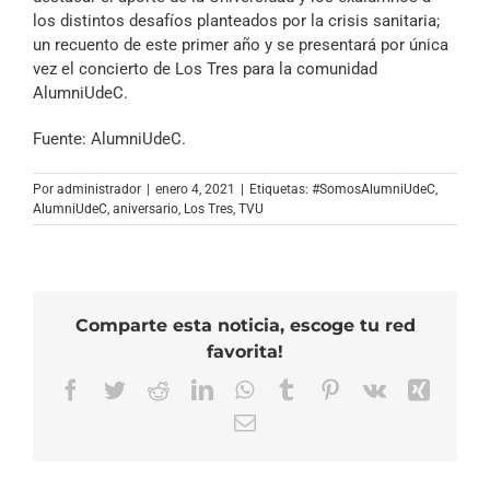
los distintos desafíos planteados por la crisis sanitaria;
un recuento de este primer año y se presentará por única
vez el concierto de Los Tres para la comunidad
AlumniUdeC.
Fuente: AlumniUdeC.
Por
administrador
|
enero 4, 2021
|
Etiquetas:
#SomosAlumniUdeC
,
AlumniUdeC
,
aniversario
,
Los Tres
,
TVU
Comparte esta noticia, escoge tu red
favorita!
Facebook
Twitter
Reddit
LinkedIn
WhatsApp
Tumblr
Pinterest
Vk
Xing
Correo
electrónico