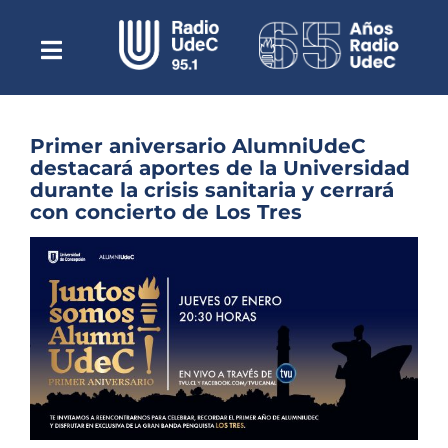
Saltar
al
contenido
Toggle
Escuchar Radio UdeC
Navigation
en vivo
Quiénes Somos
Primer aniversario AlumniUdeC
destacará aportes de la Universidad
Programación
durante la crisis sanitaria y cerrará
con concierto de Los Tres
Podcast
Ver
Noticias
imagen
más
Reportajes
grande
Columnas
Música Clásica
Especiales