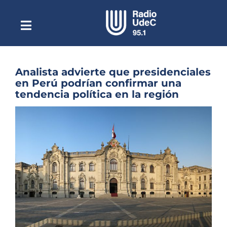
Saltar
al
contenido
Toggle
Escuchar Radio UdeC
Navigation
en vivo
Quiénes Somos
Analista advierte que presidenciales
en Perú podrían confirmar una
Programación
tendencia política en la región
Podcast
Ver
imagen
Noticias
más
grande
Reportajes
Columnas
Música Clásica
Especiales