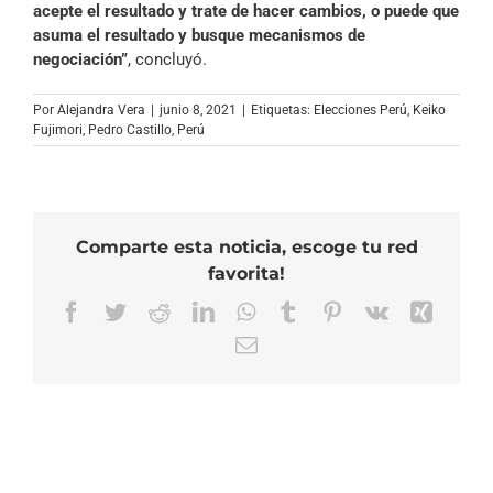
acepte el resultado y trate de hacer cambios, o puede que
asuma el resultado y busque mecanismos de
negociación”
, concluyó.
Por
Alejandra Vera
|
junio 8, 2021
|
Etiquetas:
Elecciones Perú
,
Keiko
Fujimori
,
Pedro Castillo
,
Perú
Comparte esta noticia, escoge tu red
favorita!
Facebook
Twitter
Reddit
LinkedIn
WhatsApp
Tumblr
Pinterest
Vk
Xing
Correo
electrónico