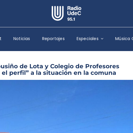
Escuchar Radio UdeC
en vivo
t
Noticias
Reportajes
Especiales
Música 
Quiénes Somos
Programación
Podcast
ousiño de Lota y Colegio de Profesores
el perfil” a la situación en la comuna
Noticias
Reportajes
Columnas
Música Clásica
Especiales