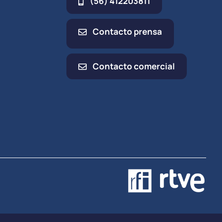
(56) 412203811
Contacto prensa
Contacto comercial