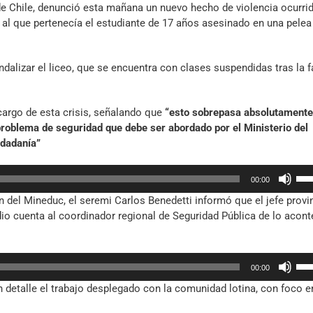
 de Chile, denunció esta mañana un nuevo hecho de violencia ocurri
al que pertenecía el estudiante de 17 años asesinado en una pelea
lizar el liceo, que se encuentra con clases suspendidas tras la f
cargo de esta crisis, señalando que
“esto sobrepasa absolutamente
problema de seguridad que debe ser abordado por el Ministerio del
udadanía”
Util
00:00
las
 del Mineduc, el seremi Carlos Benedetti informó que el jefe provi
tec
o cuenta al coordinador regional de Seguridad Pública de lo acont
de
fle
arr
Util
par
00:00
las
aum
en detalle el trabajo desplegado con la comunidad lotina, con foco e
tec
o
de
dis