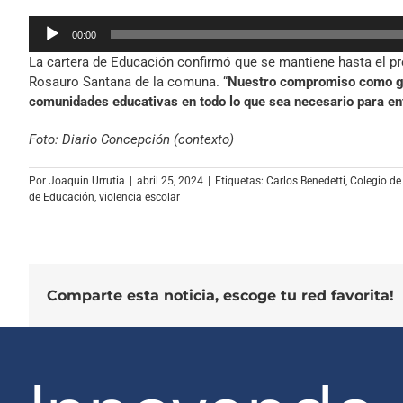
Reproductor
00:00
de
La cartera de Educación confirmó que se mantiene hasta el pr
audio
Rosauro Santana de la comuna. “
Nuestro compromiso como go
comunidades educativas en todo lo que sea necesario para en
Foto: Diario Concepción (contexto)
Por
Joaquin Urrutia
|
abril 25, 2024
|
Etiquetas:
Carlos Benedetti
,
Colegio de
de Educación
,
violencia escolar
Comparte esta noticia, escoge tu red favorita!