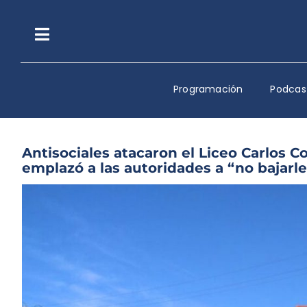
Saltar
al
contenido
Toggle
Navigation
Programación
Podcas
Antisociales atacaron el Liceo Carlos C
emplazó a las autoridades a “no bajarle 
Ver
imagen
más
grande