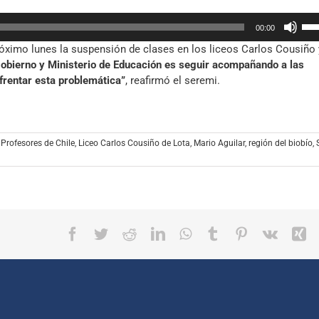
fle
el
Util
arr
vol
00:00
las
par
óximo lunes la suspensión de clases en los liceos Carlos Cousiño 
tec
aum
bierno y Ministerio de Educación es seguir acompañando a las
de
o
frentar esta problemática”
, reafirmó el seremi.
fle
dis
arr
el
par
vol
aum
 Profesores de Chile
,
Liceo Carlos Cousiño de Lota
,
Mario Aguilar
,
región del biobío
,
o
dis
el
vol
Facebook
Twitter
Reddit
LinkedIn
WhatsApp
Tumblr
Pinterest
Vk
X