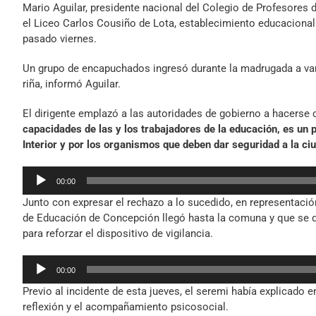
Mario Aguilar, presidente nacional del Colegio de Profesores
el Liceo Carlos Cousiño de Lota, establecimiento educacional 
pasado viernes.
Un grupo de encapuchados ingresó durante la madrugada a vanda
riña, informó Aguilar.
El dirigente emplazó a las autoridades de gobierno a hacerse 
capacidades de las y los trabajadores de la educación, es un 
Interior y por los organismos que deben dar seguridad a la ci
Reproductor
00:00
de
Junto con expresar el rechazo a lo sucedido, en representación
audio
de Educación de Concepción llegó hasta la comuna y que se di
para reforzar el dispositivo de vigilancia.
Reproductor
00:00
de
Previo al incidente de esta jueves, el seremi había explicado 
audio
reflexión y el acompañamiento psicosocial.