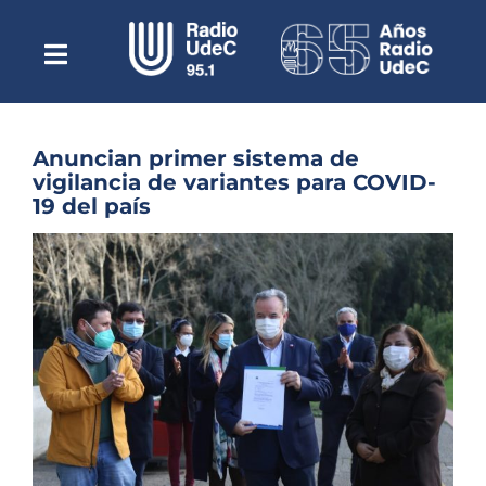
Saltar
al
contenido
Toggle
Escuchar Radio UdeC
Navigation
en vivo
Quiénes Somos
Anuncian primer sistema de
vigilancia de variantes para COVID-
Programación
19 del país
Podcast
Ver
imagen
Noticias
más
grande
Reportajes
Columnas
Música Clásica
Especiales