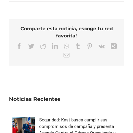
Comparte esta noticia, escoge tu red
favorita!
Facebook
Twitter
Reddit
LinkedIn
WhatsApp
Tumblr
Pinterest
Vk
Xing
Correo
electrónico
Noticias Recientes
Seguridad: Kast busca cumplir sus
compromisos de campaña y presenta