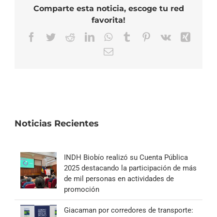
Comparte esta noticia, escoge tu red
favorita!
Facebook
Twitter
Reddit
LinkedIn
WhatsApp
Tumblr
Pinterest
Vk
Xing
Correo
electrónico
Noticias Recientes
INDH Biobío realizó su Cuenta Pública
2025 destacando la participación de más
de mil personas en actividades de
promoción
Giacaman por corredores de transporte: