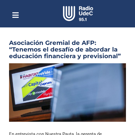
Saltar
al
contenido
Toggle
Escuchar Radio UdeC
Navigation
en vivo
Quiénes Somos
Asociación Gremial de AFP:
“Tenemos el desafío de abordar la
Programación
educación financiera y previsional”
Podcast
Ver
imagen
Noticias
más
grande
Reportajes
Columnas
Música Clásica
Especiales
En entrevista con Nuestra Pauta, la gerenta de