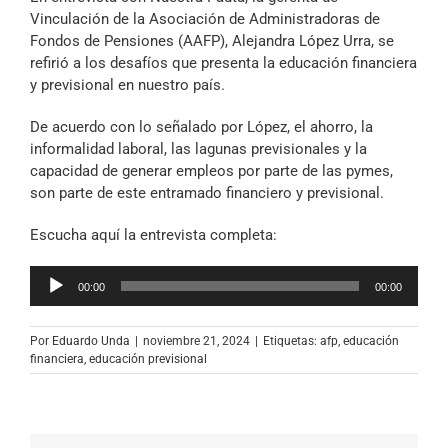
Archivo Sonoro
Vinculación de la Asociación de Administradoras de
Fondos de Pensiones (AAFP), Alejandra López Urra, se
refirió a los desafíos que presenta la educación financiera
y previsional en nuestro país.
De acuerdo con lo señalado por López, el ahorro, la
informalidad laboral, las lagunas previsionales y la
capacidad de generar empleos por parte de las pymes,
son parte de este entramado financiero y previsional.
Escucha aquí la entrevista completa:
Reproductor
00:00
00:00
de
audio
Por
Eduardo Unda
|
noviembre 21, 2024
|
Etiquetas:
afp
,
educación
financiera
,
educación previsional