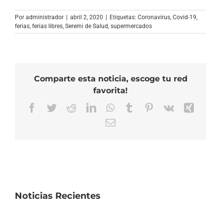
Por
administrador
|
abril 2, 2020
|
Etiquetas:
Coronavirus
,
Covid-19
,
ferias
,
ferias libres
,
Seremi de Salud
,
supermercados
Comparte esta noticia, escoge tu red
favorita!
Facebook
Twitter
Reddit
LinkedIn
WhatsApp
Tumblr
Pinterest
Vk
Xing
Correo
electrónico
Noticias Recientes