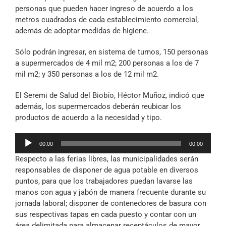
personas que pueden hacer ingreso de acuerdo a los
metros cuadrados de cada establecimiento comercial,
además de adoptar medidas de higiene.
Sólo podrán ingresar, en sistema de turnos, 150 personas
a supermercados de 4 mil m2; 200 personas a los de 7
mil m2; y 350 personas a los de 12 mil m2.
El Seremi de Salud del Biobío, Héctor Muñoz, indicó que
además, los supermercados deberán reubicar los
productos de acuerdo a la necesidad y tipo.
Reproductor
00:00
00:00
de
Respecto a las ferias libres, las municipalidades serán
audio
responsables de disponer de agua potable en diversos
puntos, para que los trabajadores puedan lavarse las
manos con agua y jabón de manera frecuente durante su
jornada laboral; disponer de contenedores de basura con
sus respectivas tapas en cada puesto y contar con un
área delimitada para almacenar receptáculos de mayor