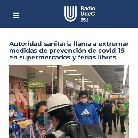
Saltar
al
contenido
Toggle
Escuchar Radio UdeC
Navigation
en vivo
Quiénes Somos
Autoridad sanitaria llama a extremar
medidas de prevención de covid-19
Programación
en supermercados y ferias libres
Podcast
Ver
imagen
Noticias
más
grande
Reportajes
Columnas
Música Clásica
Especiales