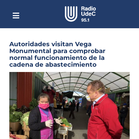
Saltar
al
contenido
Toggle
Escuchar Radio UdeC
Navigation
en vivo
Quiénes Somos
Autoridades visitan Vega
Monumental para comprobar
Programación
normal funcionamiento de la
cadena de abastecimiento
Podcast
Ver
Noticias
imagen
más
Reportajes
grande
Columnas
Música Clásica
Especiales