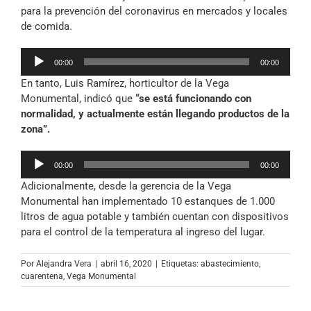
para la prevención del coronavirus en mercados y locales
de comida.
Reproductor
00:00
00:00
de
En tanto, Luis Ramírez, horticultor de la Vega
audio
Monumental, indicó que
“se está funcionando con
normalidad, y actualmente están llegando productos de la
zona”.
Reproductor
00:00
00:00
de
Adicionalmente, desde la gerencia de la Vega
audio
Monumental han implementado 10 estanques de 1.000
litros de agua potable y también cuentan con dispositivos
para el control de la temperatura al ingreso del lugar.
Por
Alejandra Vera
|
abril 16, 2020
|
Etiquetas:
abastecimiento
,
cuarentena
,
Vega Monumental