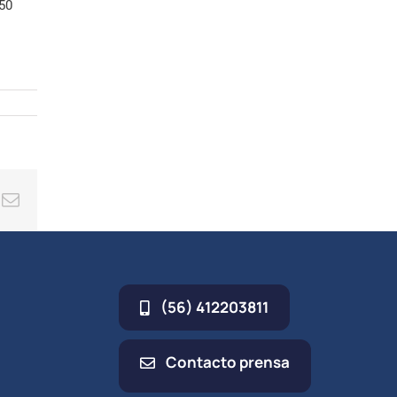
 50
minuir
umen.
ing
Correo
electrónico
(56) 412203811
Contacto prensa