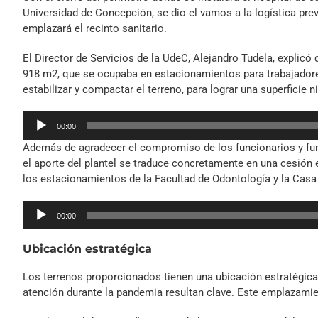
Universidad de Concepción, se dio el vamos a la logística prev
emplazará el recinto sanitario.
El Director de Servicios de la UdeC, Alejandro Tudela, explicó 
918 m2, que se ocupaba en estacionamientos para trabajadores
estabilizar y compactar el terreno, para lograr una superficie n
Reproductor
00:00
de
Además de agradecer el compromiso de los funcionarios y funci
audio
el aporte del plantel se traduce concretamente en una cesión
los estacionamientos de la Facultad de Odontología y la Casa
Reproductor
00:00
de
audio
Ubicación estratégica
Los terrenos proporcionados tienen una ubicación estratégica,
atención durante la pandemia resultan clave. Este emplazamien