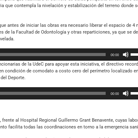
ia que contempla la nivelación y estabilización del terreno donde s
que antes de iniciar las obras era necesario liberar el espacio de 4 
 de la Facultad de Odontología y otras reparticiones, ya que se d
ivelada.
Util
00:00
las
onarias de la UdeC para apoyar esta iniciativa, el directivo recor
tec
 en condición de comodato a costo cero del perímetro localizado en
de
 del Deporte.
fle
arr
Util
par
00:00
las
aum
tec
o
de
dis
fle
el
 frente al Hospital Regional Guillermo Grant Benavente, cuyas labo
arr
vol
to facilita todas las coordinaciones en torno a la emergencia sani
par
aum