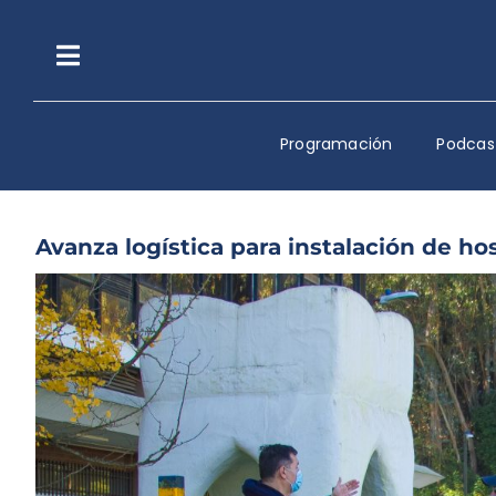
Saltar
al
contenido
Toggle
Navigation
Programación
Podcas
Avanza logística para instalación de h
Ver
imagen
más
grande