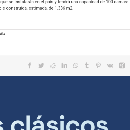
que se instalarán en el país y tendrá una capacidad de 100 camas:
o
cie construida, estimada, de 1.336 m2.
dis
el
vol
aña
Facebook
Twitter
Reddit
LinkedIn
WhatsApp
Tumblr
Pinterest
Vk
X
s clásicos