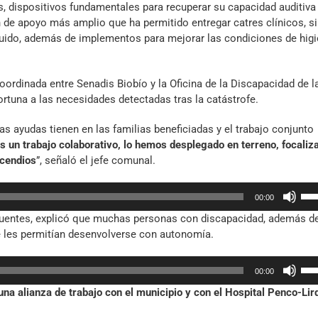
s, dispositivos fundamentales para recuperar su capacidad auditiva
an de apoyo más amplio que ha permitido entregar catres clínicos, si
ruido, además de implementos para mejorar las condiciones de higi
oordinada entre Senadis Biobío y la Oficina de la Discapacidad de l
tuna a las necesidades detectadas tras la catástrofe.
s ayudas tienen en las familias beneficiadas y el trabajo conjunto
s un trabajo colaborativo, lo hemos desplegado en terreno, focaliz
ncendios
”, señaló el jefe comunal.
Util
00:00
las
na Fuentes, explicó que muchas personas con discapacidad, además d
tec
e les permitían desenvolverse con autonomía.
de
fle
Util
arr
00:00
las
par
na alianza de trabajo con el municipio y con el Hospital Penco-Lir
tec
aum
de
o