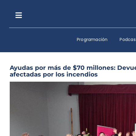
Saltar
al
contenido
Toggle
Navigation
Programación
Podcas
Ayudas por más de $70 millones: Devu
afectadas por los incendios
Ver
imagen
más
grande