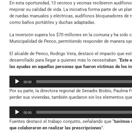
En esta oportunidad, 13 vecinos y vecinas recibieron audífono
mejorar su calidad de vida. La iniciativa forma parte de un pl
de ruedas manuales y eléctricas, audífonos bloqueadores de 
como baños portátiles y duchas adaptadas.
La inversión supera los $70 millones en la comuna y ha sido c
Municipalidad de Penco, permitiendo responder de manera opor
El alcalde de Penco, Rodrigo Vera, destacó el impacto que esta
desarrollado para llegar a quienes más lo necesitaban. “
Este e
las ayudas en aquellas personas que fueron víctimas de los i
Reproductor
00:00
de
Por su parte, la directora regional de Senadis Biobío, Pauli
audio
perder sus viviendas, también quedaron sin los elementos qu
Reproductor
00:00
de
Fuentes destacó el trabajo conjunto, señalando que “
tuvimos u
audio
que colaboraron en realizar las prescripciones
”.