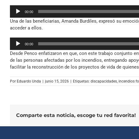
Reproductor
00:00
de
Una de las beneficiarias, Amanda Burdiles, expresó su emoció
audio
acceder a ellos.
Reproductor
00:00
de
Desde Penco enfatizaron en que, con este trabajo conjunto en
audio
de las personas afectadas por los incendios, entregando apoy
facilitar la reconstrucción de los proyectos de vida de quiene
Por
Eduardo Unda
|
junio 15, 2026
|
Etiquetas:
discapacidades
,
incendios fo
Comparte esta noticia, escoge tu red favorita!