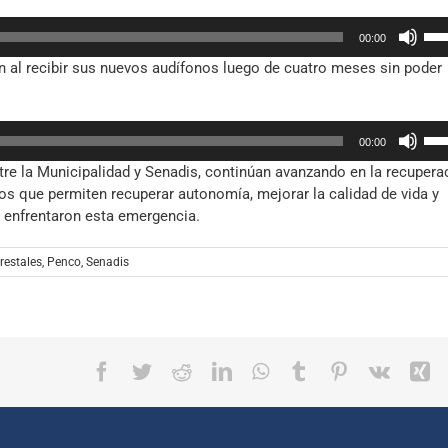
fle
dis
Util
arr
el
00:00
las
par
vol
n al recibir sus nuevos audífonos luego de cuatro meses sin poder
tec
aum
de
o
fle
dis
Util
arr
el
00:00
las
par
vol
tre la Municipalidad y Senadis, continúan avanzando en la recupera
tec
aum
os que permiten recuperar autonomía, mejorar la calidad de vida y
de
o
s enfrentaron esta emergencia.
fle
dis
arr
el
par
restales
,
Penco
,
Senadis
vol
aum
o
dis
el
Facebook
Twitter
Reddit
LinkedIn
WhatsApp
Tumblr
Pinterest
Vk
X
vol