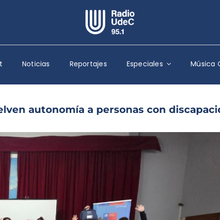
Escuchar Radio UdeC
en vivo
t
Noticias
Reportajes
Especiales
Música 
Quiénes Somos
Programación
Podcast
elven autonomía a personas con discapac
Noticias
Reportajes
Columnas
Música Clásica
Especiales