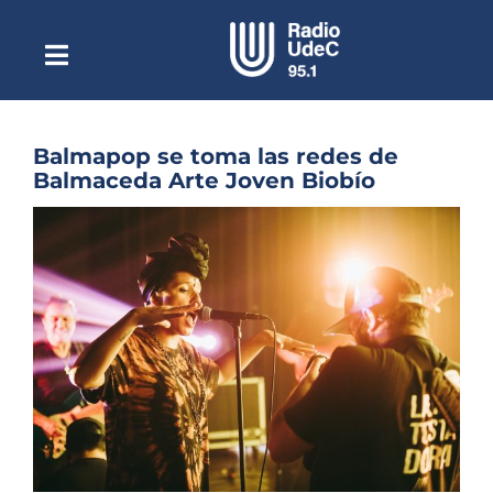
Saltar
al
contenido
Toggle
Escuchar Radio UdeC
Navigation
en vivo
Quiénes Somos
Balmapop se toma las redes de
Balmaceda Arte Joven Biobío
Programación
Ver
Podcast
imagen
más
Noticias
grande
Reportajes
Columnas
Música Clásica
Especiales