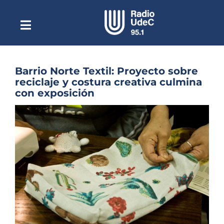
Saltar
al
contenido
Toggle
Escuchar Radio UdeC
Navigation
en vivo
Quiénes Somos
Barrio Norte Textil: Proyecto sobre
reciclaje y costura creativa culmina
Programación
con exposición
Podcast
Ver
imagen
Noticias
más
grande
Reportajes
Columnas
Música Clásica
Especiales