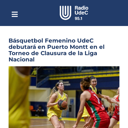
Saltar
al
contenido
Toggle
Escuchar Radio UdeC
Navigation
en vivo
Quiénes Somos
Básquetbol Femenino UdeC
debutará en Puerto Montt en el
Programación
Torneo de Clausura de la Liga
Nacional
Podcast
Ver
Noticias
imagen
más
Reportajes
grande
Columnas
Música Clásica
Especiales