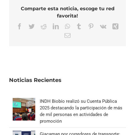
Comparte esta noticia, escoge tu red
favorita!
Facebook
Twitter
Reddit
LinkedIn
WhatsApp
Tumblr
Pinterest
Vk
Xing
Correo
electrónico
Noticias Recientes
INDH Biobío realizó su Cuenta Pública
2025 destacando la participación de más
de mil personas en actividades de
promoción
Giacaman por corredores de transporte: