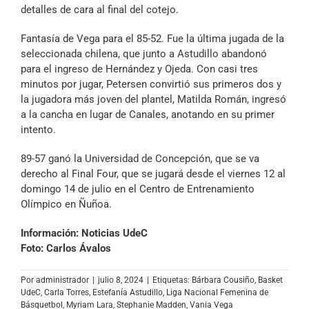
detalles de cara al final del cotejo.
Fantasía de Vega para el 85-52. Fue la última jugada de la
seleccionada chilena, que junto a Astudillo abandonó
para el ingreso de Hernández y Ojeda. Con casi tres
minutos por jugar, Petersen convirtió sus primeros dos y
la jugadora más joven del plantel, Matilda Román, ingresó
a la cancha en lugar de Canales, anotando en su primer
intento.
89-57 ganó la Universidad de Concepción, que se va
derecho al Final Four, que se jugará desde el viernes 12 al
domingo 14 de julio en el Centro de Entrenamiento
Olímpico en Ñuñoa.
Información: Noticias UdeC
Foto: Carlos Ávalos
Por
administrador
|
julio 8, 2024
|
Etiquetas:
Bárbara Cousiño
,
Basket
UdeC
,
Carla Torres
,
Estefanía Astudillo
,
Liga Nacional Femenina de
Básquetbol
,
Myriam Lara
,
Stephanie Madden
,
Vania Vega