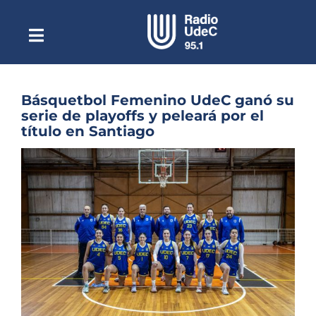
Saltar
al
contenido
Toggle
Escuchar Radio UdeC
Navigation
en vivo
Quiénes Somos
Básquetbol Femenino UdeC ganó su
serie de playoffs y peleará por el
Programación
título en Santiago
Podcast
Ver
imagen
Noticias
más
grande
Reportajes
Columnas
Música Clásica
Especiales