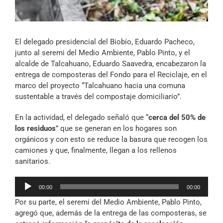
Archivo Sonoro
El delegado presidencial del Biobío, Eduardo Pacheco,
junto al seremi del Medio Ambiente, Pablo Pinto, y el
alcalde de Talcahuano, Eduardo Saavedra, encabezaron la
entrega de composteras del Fondo para el Reciclaje, en el
marco del proyecto “Talcahuano hacia una comuna
sustentable a través del compostaje domiciliario”.
En la actividad, el delegado señaló que “
cerca del 50% de
los residuos
” que se generan en los hogares son
orgánicos y con esto se reduce la basura que recogen los
camiones y que, finalmente, llegan a los rellenos
sanitarios.
Reproductor
00:00
00:00
de
Por su parte, el seremi del Medio Ambiente, Pablo Pinto,
audio
agregó que, además de la entrega de las composteras, se