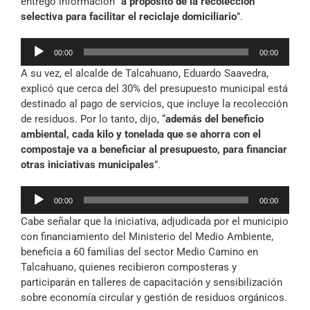
entregó información “
a propósito de la recolección
selectiva para facilitar el reciclaje domiciliario
”.
Reproductor
00:00
00:00
de
A su vez, el alcalde de Talcahuano, Eduardo Saavedra,
audio
explicó que cerca del 30% del presupuesto municipal está
destinado al pago de servicios, que incluye la recolección
de residuos. Por lo tanto, dijo, “
además del beneficio
ambiental, cada kilo y tonelada que se ahorra con el
compostaje va a beneficiar al presupuesto, para financiar
otras iniciativas municipales
”.
Reproductor
00:00
00:00
de
Cabe señalar que la iniciativa, adjudicada por el municipio
audio
con financiamiento del Ministerio del Medio Ambiente,
beneficia a 60 familias del sector Medio Camino en
Talcahuano, quienes recibieron composteras y
participarán en talleres de capacitación y sensibilización
sobre economía circular y gestión de residuos orgánicos.