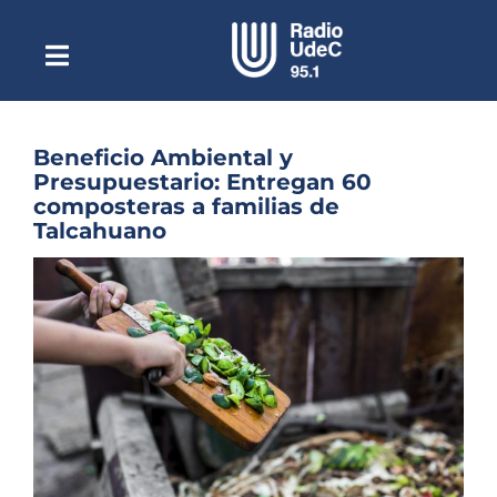
Saltar
al
contenido
Toggle
Escuchar Radio UdeC
Navigation
en vivo
Quiénes Somos
Beneficio Ambiental y
Presupuestario: Entregan 60
Programación
composteras a familias de
Talcahuano
Podcast
Ver
Noticias
imagen
más
Reportajes
grande
Columnas
Música Clásica
Especiales