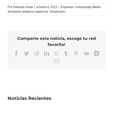
Por
Eduardo Unda
|
octubre 6, 2025
|
Etiquetas:
compostaje
,
Medio
Ambiente
,
residuos orgánicos
,
Talcahuano
Comparte esta noticia, escoge tu red
favorita!
Facebook
Twitter
Reddit
LinkedIn
WhatsApp
Tumblr
Pinterest
Vk
Xing
Correo
electrónico
Noticias Recientes