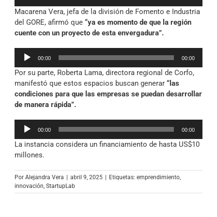
de
Macarena Vera, jefa de la división de Fomento e Industria
audio
del GORE, afirmó que
“ya es momento de que la región
cuente con un proyecto de esta envergadura”.
Reproductor
00:00
00:00
de
Por su parte, Roberta Lama, directora regional de Corfo,
audio
manifestó que estos espacios buscan generar
“las
condiciones para que las empresas se puedan desarrollar
de manera rápida”.
Reproductor
00:00
00:00
de
La instancia considera un financiamiento de hasta US$10
audio
millones.
Por
Alejandra Vera
|
abril 9, 2025
|
Etiquetas:
emprendimiento
,
innovación
,
StartupLab