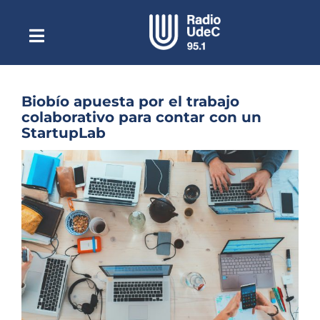
Saltar
al
contenido
Toggle
Escuchar Radio UdeC
Navigation
en vivo
Quiénes Somos
Biobío apuesta por el trabajo
colaborativo para contar con un
Programación
StartupLab
Podcast
Ver
imagen
Noticias
más
grande
Reportajes
Columnas
Música Clásica
Especiales