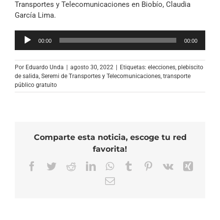
Transportes y Telecomunicaciones en Biobío, Claudia
García Lima.
Reproductor
00:00
00:00
de
audio
Por
Eduardo Unda
|
agosto 30, 2022
|
Etiquetas:
elecciones
,
plebiscito
de salida
,
Seremi de Transportes y Telecomunicaciones
,
transporte
público gratuito
Comparte esta noticia, escoge tu red
favorita!
Facebook
Twitter
Reddit
LinkedIn
WhatsApp
Tumblr
Pinterest
Vk
Xing
Correo
electrónico