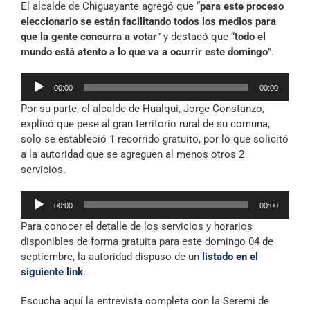
El alcalde de Chiguayante agregó que “
para este proceso
audio
eleccionario se están facilitando todos los medios para
que la gente concurra a votar
” y destacó que “
todo el
mundo está atento a lo que va a ocurrir este domingo
”.
Reproductor
00:00
00:00
de
Por su parte, el alcalde de Hualqui, Jorge Constanzo,
audio
explicó que pese al gran territorio rural de su comuna,
solo se estableció 1 recorrido gratuito, por lo que solicitó
a la autoridad que se agreguen al menos otros 2
servicios.
Reproductor
00:00
00:00
de
Para conocer el detalle de los servicios y horarios
audio
disponibles de forma gratuita para este domingo 04 de
septiembre, la autoridad dispuso de un
listado en el
siguiente link
.
Escucha aquí la entrevista completa con la Seremi de