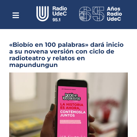
Saltar
al
contenido
Toggle
Escuchar Radio UdeC
Navigation
en vivo
Quiénes Somos
«Biobío en 100 palabras» dará inicio
a su novena versión con ciclo de
Programación
radioteatro y relatos en
mapundungun
Podcast
Ver
Noticias
imagen
más
Reportajes
grande
Columnas
Música Clásica
Especiales