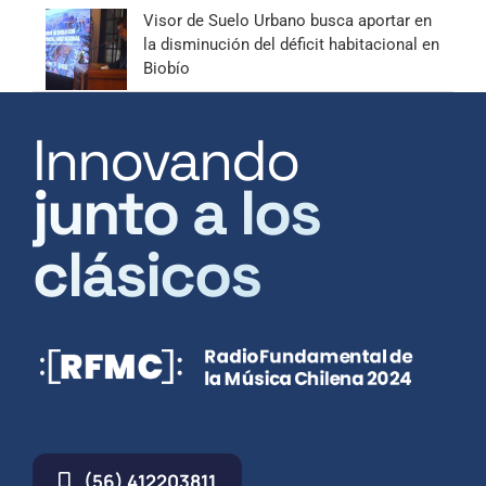
Visor de Suelo Urbano busca aportar en
la disminución del déficit habitacional en
Biobío
Innovando
junto a los
clásicos
(56) 412203811