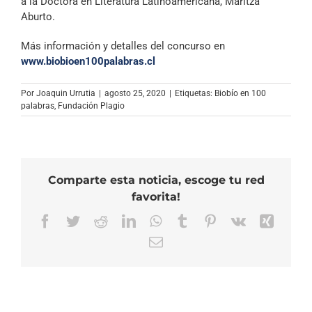
a la Doctora en Literatura Latinoamericana, Maritza
Aburto.
Más información y detalles del concurso en
www.biobioen100palabras.cl
Por
Joaquin Urrutia
|
agosto 25, 2020
|
Etiquetas:
Biobío en 100
palabras
,
Fundación Plagio
Comparte esta noticia, escoge tu red
favorita!
Facebook
Twitter
Reddit
LinkedIn
WhatsApp
Tumblr
Pinterest
Vk
Xing
Correo
electrónico