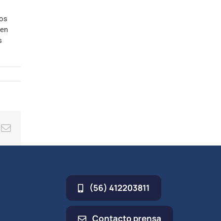
los
 en
s
ing
Correo
electrónico
(56) 412203811
Contacto prensa