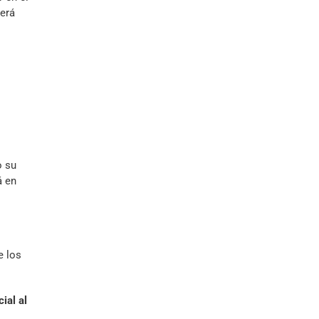
será
o su
á en
e los
ial al