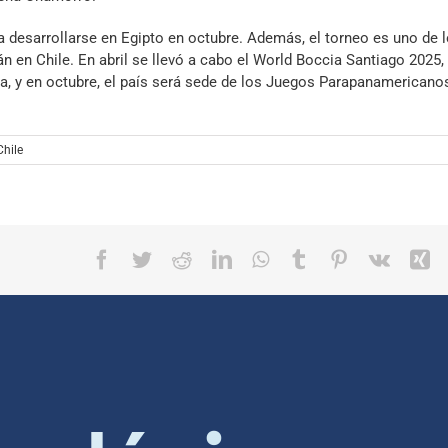
a desarrollarse en Egipto en octubre. Además, el torneo es uno de 
n en Chile. En abril se llevó a cabo el World Boccia Santiago 2025,
sa, y en octubre, el país será sede de los Juegos Parapanamericano
hile
Facebook
Twitter
Reddit
LinkedIn
WhatsApp
Tumblr
Pinterest
Vk
X