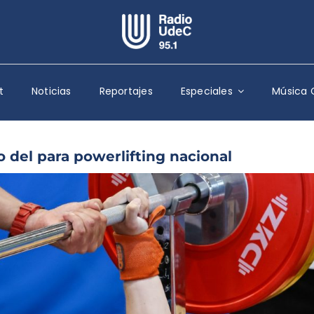
Escuchar Radio UdeC
en vivo
t
Noticias
Reportajes
Especiales
Música 
Quiénes Somos
Programación
Podcast
o del para powerlifting nacional
Noticias
Reportajes
Columnas
Música Clásica
Especiales