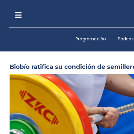
Saltar
al
contenido
Toggle
Navigation
Programación
Podcas
Biobío ratifica su condición de semiller
Ver
imagen
más
grande