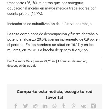
transporte (26,1%), mientras que, por categoría
ocupacional incidió en mayor medida trabajadores por
cuenta propia (12,7%).
Indicadores de subutilización de la fuerza de trabajo
La tasa combinada de desocupación y fuerza de trabajo
potencial alcanzó 20,5%, con un incremento de 0,9 pp. en
el período. En los hombres se situó en 16,1% y en las
mujeres, en 25,8%. La brecha de género fue 9,7 pp.
Por
Alejandra Vera
|
mayo 29, 2026
|
Etiquetas:
desempleo
,
desocupación
,
trabajo
Comparte esta noticia, escoge tu red
favorita!
Facebook
Twitter
Reddit
LinkedIn
WhatsApp
Tumblr
Pinterest
Vk
Xing