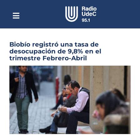
Saltar
al
contenido
Toggle
Escuchar Radio UdeC
Navigation
en vivo
Quiénes Somos
Biobío registró una tasa de
desocupación de 9,8% en el
Programación
trimestre Febrero-Abril
Podcast
Ver
imagen
Noticias
más
grande
Reportajes
Columnas
Música Clásica
Especiales