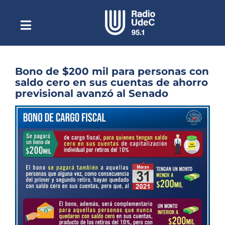
Saltar
al
contenido
Toggle
Escuchar Radio UdeC
Navigation
en vivo
Quiénes Somos
Bono de $200 mil para personas con
saldo cero en sus cuentas de ahorro
Programación
previsional avanzó al Senado
Podcast
Ver
imagen
Noticias
más
grande
Reportajes
Columnas
Música Clásica
Especiales