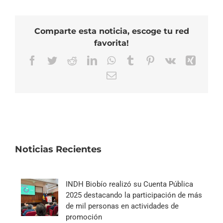
Comparte esta noticia, escoge tu red
favorita!
Facebook
Twitter
Reddit
LinkedIn
WhatsApp
Tumblr
Pinterest
Vk
Xing
Correo
electrónico
Noticias Recientes
INDH Biobío realizó su Cuenta Pública
2025 destacando la participación de más
de mil personas en actividades de
promoción