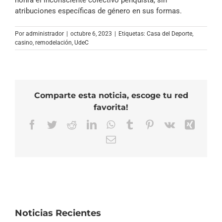
honra el inconsciente colectivo penquista, sin
atribuciones específicas de género en sus formas.
Por
administrador
|
octubre 6, 2023
|
Etiquetas:
Casa del Deporte
,
casino
,
remodelación
,
UdeC
Comparte esta noticia, escoge tu red
favorita!
Facebook
Twitter
Reddit
LinkedIn
WhatsApp
Tumblr
Pinterest
Vk
Xing
Correo
electrónico
Noticias Recientes