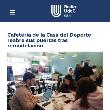
Saltar
al
contenido
Toggle
Escuchar Radio UdeC
Navigation
en vivo
Quiénes Somos
Cafetería de la Casa del Deporte
reabre sus puertas tras
Programación
remodelación
Podcast
Ver
imagen
Noticias
más
grande
Reportajes
Columnas
Música Clásica
Especiales