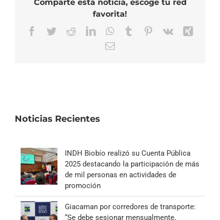
Comparte esta noticia, escoge tu red
favorita!
Facebook
Twitter
Reddit
LinkedIn
WhatsApp
Tumblr
Pinterest
Vk
Xing
Correo
electrónico
Noticias Recientes
INDH Biobío realizó su Cuenta Pública
2025 destacando la participación de más
de mil personas en actividades de
promoción
Giacaman por corredores de transporte:
“Se debe sesionar mensualmente,