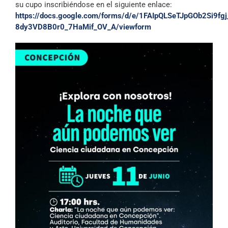
su cupo inscribiéndose en el siguiente enlace:
https://docs.google.com/forms/d/e/1FAIpQLSeTJpGOb2Si9f
8dy3VD8B0r0_7HaMif_OV_A/viewform