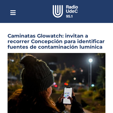
Saltar
al
contenido
Toggle
Escuchar Radio UdeC
Navigation
en vivo
Quiénes Somos
Caminatas Glowatch: invitan a
recorrer Concepción para identificar
Programación
fuentes de contaminación lumínica
Podcast
Ver
imagen
Noticias
más
grande
Reportajes
Columnas
Música Clásica
Especiales