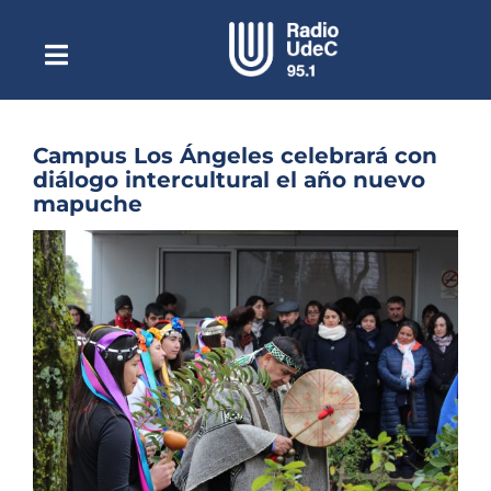
Saltar
al
contenido
Toggle
Escuchar Radio UdeC
Navigation
en vivo
Quiénes Somos
Campus Los Ángeles celebrará con
diálogo intercultural el año nuevo
Programación
mapuche
Podcast
Ver
imagen
Noticias
más
grande
Reportajes
Columnas
Música Clásica
Especiales