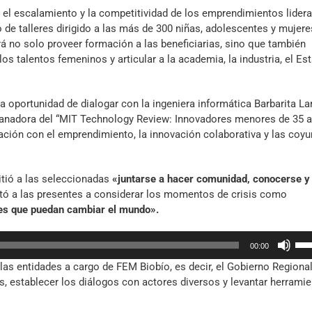
ón, el escalamiento y la competitividad de los emprendimientos lider
o de talleres dirigido a las más de 300 niñas, adolescentes y mujere
irá no solo proveer formación a las beneficiarias, sino que también
 talentos femeninos y articular a la academia, la industria, el Es
la oportunidad de dialogar con la ingeniera informática Barbarita La
ganadora del “MIT Technology Review: Innovadores menores de 35 
ación con el emprendimiento, la innovación colaborativa y las coyu
mitió a las seleccionadas
«juntarse a hacer comunidad, conocerse y
itó a las presentes a considerar los momentos de crisis como
nes que puedan cambiar el mundo».
Util
00:00
las
as entidades a cargo de FEM Biobío, es decir, el Gobierno Regional
tec
s, establecer los diálogos con actores diversos y levantar herrami
de
fle