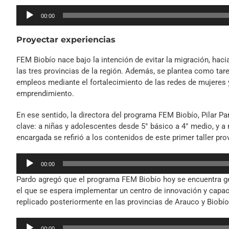
Reproductor
00:00
de
audio
Proyectar experiencias
FEM Biobío nace bajo la intención de evitar la migración, haci
las tres provincias de la región. Además, se plantea como tare
empleos mediante el fortalecimiento de las redes de mujeres 
emprendimiento.
En ese sentido, la directora del programa FEM Biobío, Pilar P
clave: a niñas y adolescentes desde 5° básico a 4° medio, y 
encargada se refirió a los contenidos de este primer taller prov
Reproductor
00:00
de
Pardo agregó que el programa FEM Biobío hoy se encuentra ges
audio
el que se espera implementar un centro de innovación y capacita
replicado posteriormente en las provincias de Arauco y Biobío
Reproductor
00:00