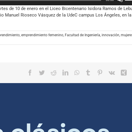
las
aum
rtes de 10 de enero en el Liceo Bicentenario Isidora Ramos de Lebu
tec
o
torio Manuel Rioseco Vásquez de la UdeC campus Los Ángeles, en la
de
dis
fle
el
arr
vol
par
rendimiento
,
emprendimiento femenino
,
Facultad de Ingeniería
,
innovación
,
mujere
aum
o
dis
el
vol
Facebook
Twitter
Reddit
LinkedIn
WhatsApp
Tumblr
Pinterest
Vk
X