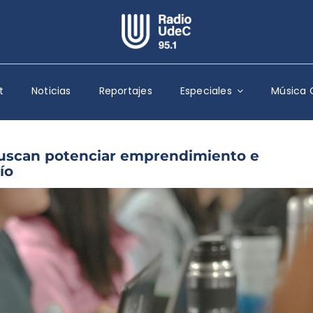
Escuchar Radio UdeC
en vivo
t
Noticias
Reportajes
Especiales
Música 
Quiénes Somos
Programación
Podcast
 buscan potenciar emprendimiento e
ío
Noticias
Reportajes
Columnas
Música Clásica
Especiales