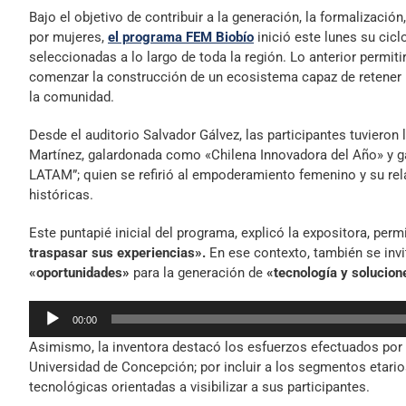
Bajo el objetivo de contribuir a la generación, la formalizaci
por mujeres,
el programa FEM Biobío
inició este lunes su cicl
seleccionadas a lo largo de toda la región. Lo anterior permit
comenzar la construcción de un ecosistema capaz de retener los
la comunidad.
Desde el auditorio Salvador Gálvez, las participantes tuvieron 
Martínez, galardonada como «Chilena Innovadora del Año» y 
LATAM”; quien se refirió al empoderamiento femenino y su rel
históricas.
Este puntapié inicial del programa, explicó la expositora, per
traspasar sus experiencias».
En ese contexto, también se inv
«oportunidades»
para la generación de
«tecnología y solucio
Reproductor
00:00
de
Asimismo, la inventora destacó los esfuerzos efectuados por l
audio
Universidad de Concepción; por incluir a los segmentos etario
tecnológicas orientadas a visibilizar a sus participantes.