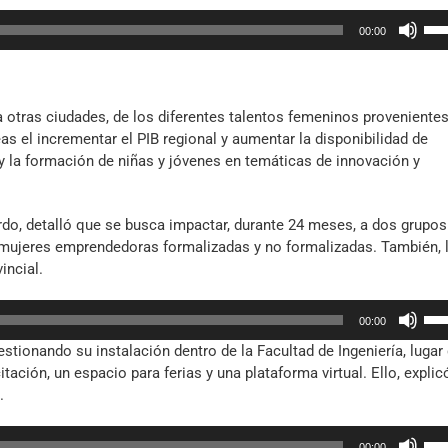
arr
Util
par
00:00
las
aum
tec
o
de
dis
fle
el
a otras ciudades, de los diferentes talentos femeninos proveniente
arr
vol
as el incrementar el PIB regional y aumentar la disponibilidad de
par
y la formación de niñas y jóvenes en temáticas de innovación y
aum
o
dis
ardo, detalló que se busca impactar, durante 24 meses, a dos grupos
el
a mujeres emprendedoras formalizadas y no formalizadas. También, 
vol
incial.
Util
00:00
las
tionando su instalación dentro de la Facultad de Ingeniería, lugar
tec
ción, un espacio para ferias y una plataforma virtual. Ello, explic
de
.
fle
arr
Util
par
00:00