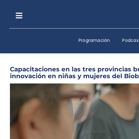
Saltar
al
contenido
Toggle
Navigation
Programación
Podcas
Capacitaciones en las tres provincias
innovación en niñas y mujeres del Biob
Ver
imagen
más
grande