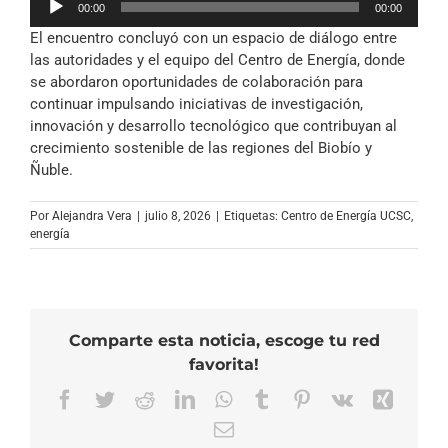
00:00
00:00
de
El encuentro concluyó con un espacio de diálogo entre
audio
las autoridades y el equipo del Centro de Energía, donde
se abordaron oportunidades de colaboración para
continuar impulsando iniciativas de investigación,
innovación y desarrollo tecnológico que contribuyan al
crecimiento sostenible de las regiones del Biobío y
Ñuble.
Por
Alejandra Vera
|
julio 8, 2026
|
Etiquetas:
Centro de Energía UCSC
,
energía
Comparte esta noticia, escoge tu red
favorita!
Facebook
Twitter
Reddit
LinkedIn
WhatsApp
Tumblr
Pinterest
Vk
Xing
Correo