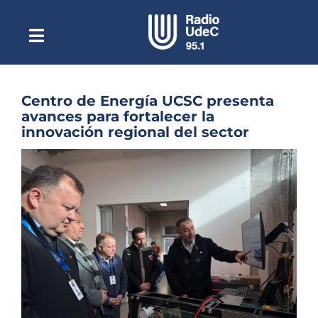
Saltar
al
contenido
Toggle
Escuchar Radio UdeC
Navigation
en vivo
Quiénes Somos
Centro de Energía UCSC presenta
avances para fortalecer la
Programación
innovación regional del sector
Podcast
Ver
imagen
Noticias
más
grande
Reportajes
Columnas
Música Clásica
Especiales