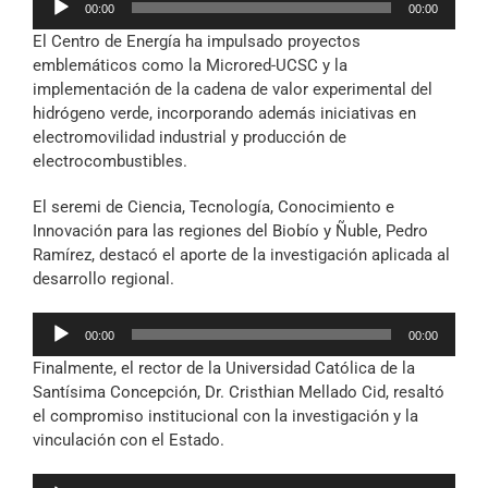
00:00
00:00
de
El Centro de Energía ha impulsado proyectos
audio
emblemáticos como la Microred-UCSC y la
implementación de la cadena de valor experimental del
hidrógeno verde, incorporando además iniciativas en
electromovilidad industrial y producción de
electrocombustibles.
El seremi de Ciencia, Tecnología, Conocimiento e
Innovación para las regiones del Biobío y Ñuble, Pedro
Ramírez, destacó el aporte de la investigación aplicada al
desarrollo regional.
Reproductor
00:00
00:00
de
Finalmente, el rector de la Universidad Católica de la
audio
Santísima Concepción, Dr. Cristhian Mellado Cid, resaltó
el compromiso institucional con la investigación y la
vinculación con el Estado.
Reproductor