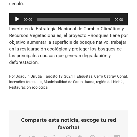
señaló.
Reproductor
00:00
00:00
de
Inserto en la Estrategia Nacional de Cambio Climático y
audio
Recursos Vegetacionales, el proyecto +Bosques tiene por
objetivo aumentar la superficie de bosque nativo, trabajar
en la restauración ecológica y proteger los bosques de
las principales causas que generan degradación y
deforestación.
Por
Joaquin Urrutia
|
agosto 13, 2024
|
Etiquetas:
Cerro Catiray
,
Conaf
,
incendios forestales
,
Municipalidad de Santa Juana
,
región del biobío
,
Restauración ecológica
Comparte esta noticia, escoge tu red
favorita!