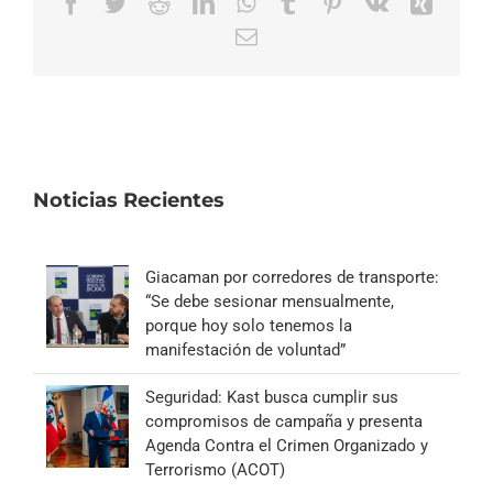
Facebook
Twitter
Reddit
LinkedIn
WhatsApp
Tumblr
Pinterest
Vk
Xing
Correo
electrónico
Noticias Recientes
Giacaman por corredores de transporte:
“Se debe sesionar mensualmente,
porque hoy solo tenemos la
manifestación de voluntad”
Seguridad: Kast busca cumplir sus
compromisos de campaña y presenta
Agenda Contra el Crimen Organizado y
Terrorismo (ACOT)