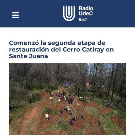
Saltar
al
contenido
Toggle
Escuchar Radio UdeC
Navigation
en vivo
Quiénes Somos
Comenzó la segunda etapa de
restauración del Cerro Catiray en
Programación
Santa Juana
Podcast
Ver
imagen
Noticias
más
grande
Reportajes
Columnas
Música Clásica
Especiales