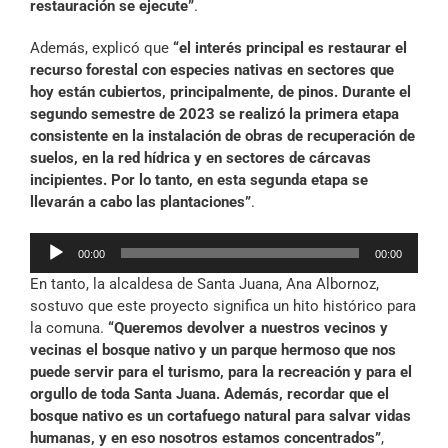
restauración se ejecute”
.
Además, explicó que
“el interés principal es restaurar el
recurso forestal con especies nativas en sectores que
hoy están cubiertos, principalmente, de pinos. Durante el
segundo semestre de 2023 se realizó la primera etapa
consistente en la instalación de obras de recuperación de
suelos, en la red hídrica y en sectores de cárcavas
incipientes. Por lo tanto, en esta segunda etapa se
llevarán a cabo las plantaciones”
.
Reproductor
00:00
00:00
de
En tanto, la alcaldesa de Santa Juana, Ana Albornoz,
audio
sostuvo que este proyecto significa un hito histórico para
la comuna.
“Queremos devolver a nuestros vecinos y
vecinas el bosque nativo y un parque hermoso que nos
puede servir para el turismo, para la recreación y para el
orgullo de toda Santa Juana. Además, recordar que el
bosque nativo es un cortafuego natural para salvar vidas
humanas, y en eso nosotros estamos concentrados”
,