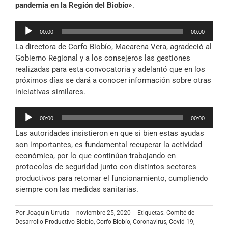
pandemia en la Región del Biobío»
.
Reproductor
00:00
00:00
de
La directora de Corfo Biobío, Macarena Vera, agradeció al
audio
Gobierno Regional y a los consejeros las gestiones
realizadas para esta convocatoria y adelantó que en los
próximos días se dará a conocer información sobre otras
iniciativas similares.
Reproductor
00:00
00:00
de
Las autoridades insistieron en que si bien estas ayudas
audio
son importantes, es fundamental recuperar la actividad
económica, por lo que continúan trabajando en
protocolos de seguridad junto con distintos sectores
productivos para retomar el funcionamiento, cumpliendo
siempre con las medidas sanitarias.
Por
Joaquin Urrutia
|
noviembre 25, 2020
|
Etiquetas:
Comité de
Desarrollo Productivo Biobío
,
Corfo Biobío
,
Coronavirus
,
Covid-19
,