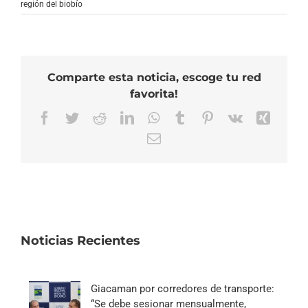
región del biobío
Comparte esta noticia, escoge tu red
favorita!
Facebook
Twitter
Reddit
LinkedIn
WhatsApp
Tumblr
Pinterest
Vk
Xing
Correo
electrónico
Noticias Recientes
Giacaman por corredores de transporte:
“Se debe sesionar mensualmente,