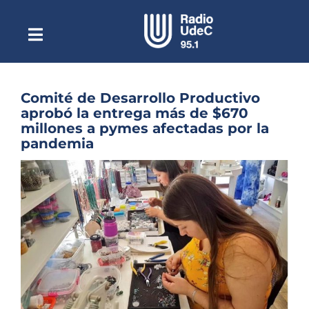
Saltar
al
contenido
Toggle
Escuchar Radio UdeC
Navigation
en vivo
Quiénes Somos
Comité de Desarrollo Productivo
aprobó la entrega más de $670
Programación
millones a pymes afectadas por la
pandemia
Podcast
Ver
Noticias
imagen
más
Reportajes
grande
Columnas
Música Clásica
Especiales