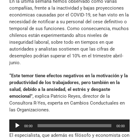
En la última semana hemos observado cómo varias
Archivo Sonoro
compañías, frente a la inactividad y bajas proyecciones
económicas causadas por el COVID-19, se han visto en la
necesidad de notificar a su personal del cese definitivo o
temporal de sus funciones. Como consecuencia, muchos
chilenos están experimentando altos niveles de
inseguridad laboral, sobre todo en tiempos en que
autoridades y analistas sostienen que las cifras de
desempleo podrían superar el 10% en el trimestre abril-
junio.
“Este temor tiene efectos negativos en la motivación y la
productividad de los trabajadores, pero también en la
salud, debido a la ansiedad, el estrés y desgaste
emocional”
, explica Patricio Reyes, director de la
Consultora R-Yes, experta en Cambios Conductuales en
las Organizaciones.
Reproductor
00:00
00:00
de
El especialista, que además es filósofo y economista con
audio