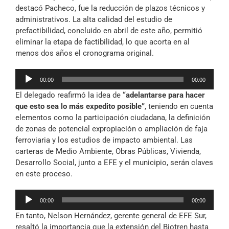
destacó Pacheco, fue la reducción de plazos técnicos y
administrativos. La alta calidad del estudio de
prefactibilidad, concluido en abril de este año, permitió
eliminar la etapa de factibilidad, lo que acorta en al
menos dos años el cronograma original.
Reproductor
00:00
00:00
de
El delegado reafirmó la idea de
“adelantarse para hacer
audio
que esto sea lo más expedito posible”
, teniendo en cuenta
elementos como la participación ciudadana, la definición
de zonas de potencial expropiación o ampliación de faja
ferroviaria y los estudios de impacto ambiental. Las
carteras de Medio Ambiente, Obras Públicas, Vivienda,
Desarrollo Social, junto a EFE y el municipio, serán claves
en este proceso.
Reproductor
00:00
00:00
de
En tanto, Nelson Hernández, gerente general de EFE Sur,
audio
resaltó la importancia que la extensión del Biotren hasta