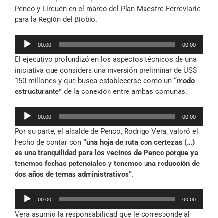
Penco y Lirquén en el marco del Plan Maestro Ferroviario
para la Región del Biobío.
Reproductor
00:00
00:00
de
El ejecutivo profundizó en los aspectos técnicos de una
audio
iniciativa que considera una inversión preliminar de US$
150 millones y que busca establecerse como un
“modo
estructurante”
de la conexión entre ambas comunas.
Reproductor
00:00
00:00
de
Por su parte, el alcalde de Penco, Rodrigo Vera, valoró el
audio
hecho de contar con
“una hoja de ruta con certezas (…)
es una tranquilidad para los vecinos de Penco porque ya
tenemos fechas potenciales y tenemos una reducción de
dos años de temas administrativos”
.
Reproductor
00:00
00:00
de
Vera asumió la responsabilidad que le corresponde al
audio