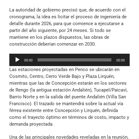
La autoridad de gobierno precisó que, de acuerdo con el
cronograma, la idea es licitar el proceso de ingeniería de
detalle durante 2026, para que comience a ejecutarse a
partir del año siguiente, por 24 meses. Si todo se
mantiene en los plazos dispuestos, las obras de
construcción deberían comenzar en 2030.
Reproductor
00:00
00:00
de
Las estaciones proyectadas en Penco se ubicarán en
audio
Cosmito, Centro, Cerro Verde Bajo y Plaza Lirquén,
mientras que las de Concepción estarán en los sectores
de Rengo (la antigua estación Andalién), Tucapel/Paicaví,
Barrio Norte y en la salida del puente Andalién (Villa San
Francisco). El trazado se mantendrá sobre la actual vía
férrea existente entre Concepción y Lirquén, definida
como el trayecto óptimo en términos de costo, impacto y
demanda proyectada.
Una de las principales novedades reveladas en la reunión,