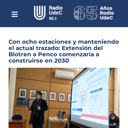
Saltar
al
contenido
Toggle
Escuchar Radio UdeC
Navigation
en vivo
Quiénes Somos
Con ocho estaciones y manteniendo
el actual trazado: Extensión del
Programación
Biotren a Penco comenzaría a
construirse en 2030
Podcast
Ver
Noticias
imagen
más
Reportajes
grande
Columnas
Música Clásica
Especiales