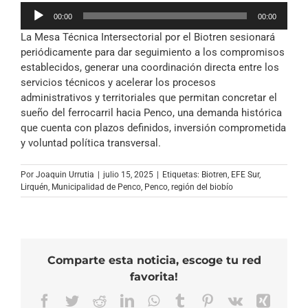
Reproductor
00:00
00:00
de
La Mesa Técnica Intersectorial por el Biotren sesionará
audio
periódicamente para dar seguimiento a los compromisos
establecidos, generar una coordinación directa entre los
servicios técnicos y acelerar los procesos
administrativos y territoriales que permitan concretar el
sueño del ferrocarril hacia Penco, una demanda histórica
que cuenta con plazos definidos, inversión comprometida
y voluntad política transversal.
Por
Joaquin Urrutia
|
julio 15, 2025
|
Etiquetas:
Biotren
,
EFE Sur
,
Lirquén
,
Municipalidad de Penco
,
Penco
,
región del biobío
Comparte esta noticia, escoge tu red
favorita!
Facebook
Twitter
Reddit
LinkedIn
WhatsApp
Tumblr
Pinterest
Vk
Xing