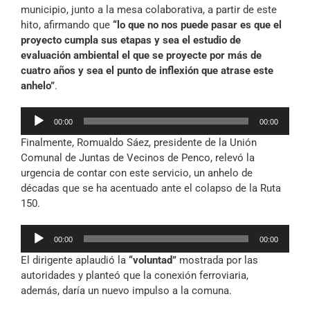
municipio, junto a la mesa colaborativa, a partir de este
hito, afirmando que
“lo que no nos puede pasar es que el
proyecto cumpla sus etapas y sea el estudio de
evaluación ambiental el que se proyecte por más de
cuatro años y sea el punto de inflexión que atrase este
anhelo”
.
Reproductor
00:00
00:00
de
Finalmente, Romualdo Sáez, presidente de la Unión
audio
Comunal de Juntas de Vecinos de Penco, relevó la
urgencia de contar con este servicio, un anhelo de
décadas que se ha acentuado ante el colapso de la Ruta
150.
Reproductor
00:00
00:00
de
El dirigente aplaudió la
“voluntad”
mostrada por las
audio
autoridades y planteó que la conexión ferroviaria,
además, daría un nuevo impulso a la comuna.