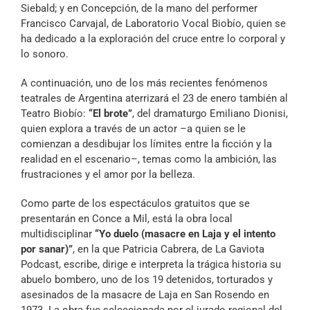
Siebald; y en Concepción, de la mano del performer
Francisco Carvajal, de Laboratorio Vocal Biobío, quien se
ha dedicado a la exploración del cruce entre lo corporal y
lo sonoro.
A continuación, uno de los más recientes fenómenos
teatrales de Argentina aterrizará el 23 de enero también al
Teatro Biobío:
“El brote”
, del dramaturgo Emiliano Dionisi,
quien explora a través de un actor –a quien se le
comienzan a desdibujar los límites entre la ficción y la
realidad en el escenario–, temas como la ambición, las
frustraciones y el amor por la belleza.
Como parte de los espectáculos gratuitos que se
presentarán en Conce a Mil, está la obra local
multidisciplinar
“Yo duelo (masacre en Laja y el intento
por sanar)”
, en la que Patricia Cabrera, de La Gaviota
Podcast, escribe, dirige e interpreta la trágica historia su
abuelo bombero, uno de los 19 detenidos, torturados y
asesinados de la masacre de Laja en San Rosendo en
1973. La obra fue seleccionada por el jurado regional del