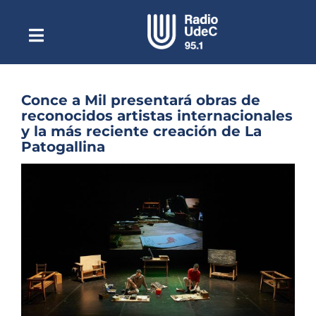
Saltar
al
contenido
Toggle
Escuchar Radio UdeC
Navigation
en vivo
Quiénes Somos
Conce a Mil presentará obras de
reconocidos artistas internacionales
Programación
y la más reciente creación de La
Patogallina
Podcast
Ver
Noticias
imagen
más
Reportajes
grande
Columnas
Música Clásica
Especiales