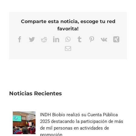
Comparte esta noticia, escoge tu red
favorita!
Facebook
Twitter
Reddit
LinkedIn
WhatsApp
Tumblr
Pinterest
Vk
Xing
Correo
electrónico
Noticias Recientes
INDH Biobío realizó su Cuenta Pública
2025 destacando la participación de más
de mil personas en actividades de
promoción