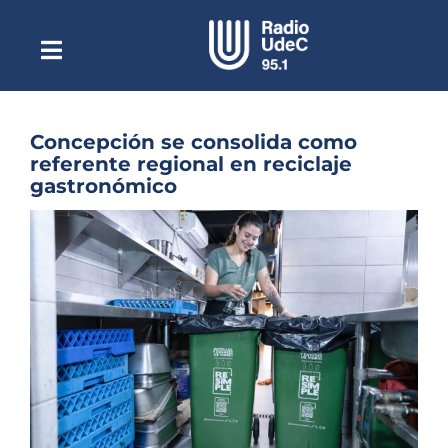
Saltar
al
contenido
Toggle
Escuchar Radio UdeC
Navigation
en vivo
Quiénes Somos
Concepción se consolida como
referente regional en reciclaje
Programación
gastronómico
Podcast
Ver
imagen
Noticias
más
grande
Reportajes
Columnas
Música Clásica
Especiales