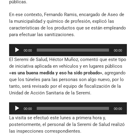
públicas.
En ese contexto, Fernando Ramis, encargado de Aseo de
la municipalidad y químico de profesión, explicó las
características de los productos que se están empleando
para efectuar las sanitizaciones.
Reproductor
00:00
00:00
de
El Seremi de Salud, Héctor Muñoz, comentó que este tipo
audio
de iniciativa aplicada en vehículos y en lugares públicos
«es una buena medida y eso ha sido probado»
, agregando
que los túneles para las personas son algo nuevo, por lo
tanto, será revisado por el equipo de fiscalización de la
Unidad de Acción Sanitaria de la Seremi.
Reproductor
00:00
00:00
de
La visita se efectuó este lunes a primera hora y,
audio
posteriormente, el personal de la Seremi de Salud realizó
las inspecciones correspondientes.