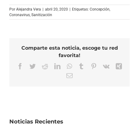
Por
Alejandra Vera
|
abril 20, 2020
|
Etiquetas:
Concepción
,
Coronavirus
,
Sanitización
Comparte esta noticia, escoge tu red
favorita!
Facebook
Twitter
Reddit
LinkedIn
WhatsApp
Tumblr
Pinterest
Vk
Xing
Correo
electrónico
Noticias Recientes