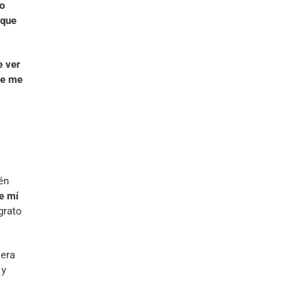
do
 que
 ver
ue me
én
e mí
grato
iera
 y