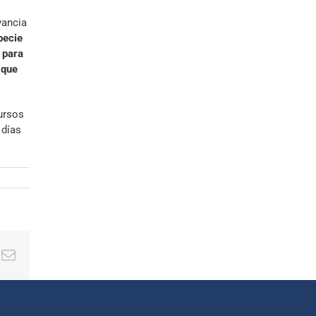
vancia
pecie
 para
 que
ursos
 días
ing
Correo
electrónico