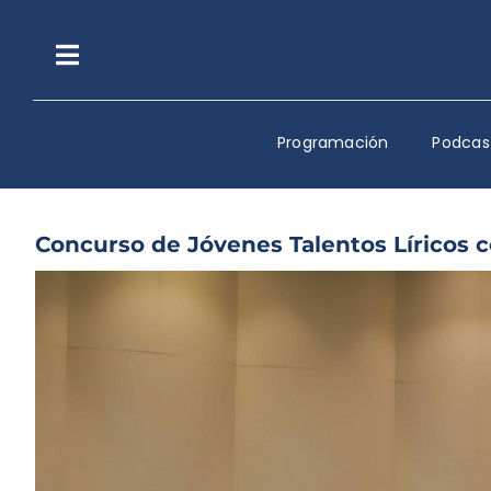
Saltar
al
contenido
Toggle
Navigation
Programación
Podcas
Concurso de Jóvenes Talentos Líricos c
Ver
imagen
más
grande