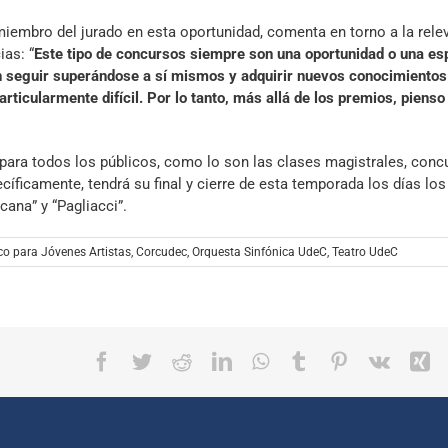
miembro del jurado en esta oportunidad, comenta en torno a la rele
as: “
Este tipo de concursos siempre son una oportunidad o una es
n seguir superándose a sí mismos y adquirir nuevos conocimientos
rticularmente difícil. Por lo tanto, más allá de los premios, pienso
 para todos los públicos, como lo son las clases magistrales, conc
cíficamente, tendrá su final y cierre de esta temporada los días los
cana” y “Pagliacci”.
co para Jóvenes Artistas
,
Corcudec
,
Orquesta Sinfónica UdeC
,
Teatro UdeC
Facebook
Twitter
Reddit
LinkedIn
WhatsApp
Tumblr
Pinterest
Vk
X