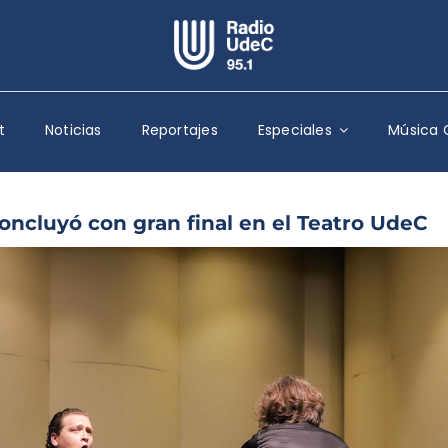
Escuchar Radio UdeC
en vivo
t
Noticias
Reportajes
Especiales
Música 
Quiénes Somos
Programación
Podcast
oncluyó con gran final en el Teatro UdeC
Noticias
Reportajes
Columnas
Música Clásica
Especiales