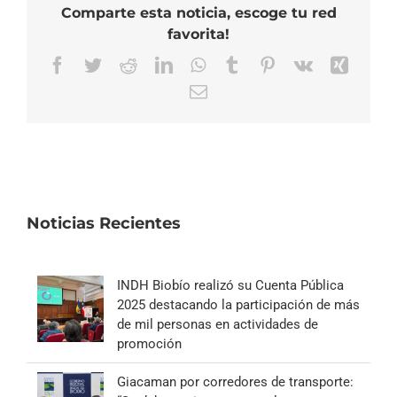
Comparte esta noticia, escoge tu red
favorita!
Facebook
Twitter
Reddit
LinkedIn
WhatsApp
Tumblr
Pinterest
Vk
Xing
Correo
electrónico
Noticias Recientes
INDH Biobío realizó su Cuenta Pública
2025 destacando la participación de más
de mil personas en actividades de
promoción
Giacaman por corredores de transporte: