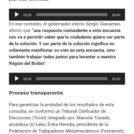
Reproductor
00:00
00:00
de
En ese contexto, el gobernador electo Sergio Giacaman,
audio
afirmó que
“una respuesta contundente a esta encuesta
nos va a permitir saber que la ciudadanía quiere ser parte
de la solución. Y ser parte de la solución significa no
solamente manifestar su voto en esta encuesta, sino
también trabajar todos juntos para levantar a nuestra
Región del Biobío”
.
Reproductor
00:00
00:00
de
audio
Proceso transparente
Para garantizar la probidad de los resultados de esta
consulta, se conformó un Tribunal Calificador de
Elecciones (Tricel) integrado por: Marcela Tiznado,
alcaldesa (e) Lebu; Érika Heredia, presidenta de la
Federación de Trabajadores Metalmecánicos (Festramet);