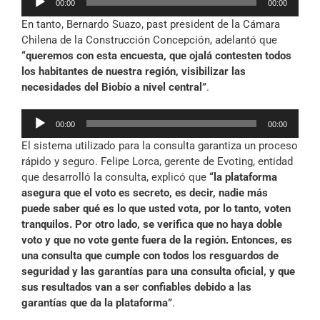
00:00
00:00
de
En tanto, Bernardo Suazo, past president de la Cámara
audio
Chilena de la Construcción Concepción, adelantó que
“queremos con esta encuesta, que ojalá contesten todos
los habitantes de nuestra región, visibilizar las
necesidades del Biobío a nivel central”
.
Reproductor
00:00
00:00
de
El sistema utilizado para la consulta garantiza un proceso
audio
rápido y seguro. Felipe Lorca, gerente de Evoting, entidad
que desarrolló la consulta, explicó que
“la plataforma
asegura que el voto es secreto, es decir, nadie más
puede saber qué es lo que usted vota, por lo tanto, voten
tranquilos. Por otro lado, se verifica que no haya doble
voto y que no vote gente fuera de la región. Entonces, es
una consulta que cumple con todos los resguardos de
seguridad y las garantías para una consulta oficial, y que
sus resultados van a ser confiables debido a las
garantías que da la plataforma”
.