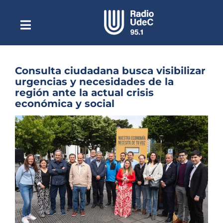
Saltar
al
contenido
Toggle
Escuchar Radio UdeC
Navigation
en vivo
Quiénes Somos
Consulta ciudadana busca visibilizar
urgencias y necesidades de la
Programación
región ante la actual crisis
económica y social
Podcast
Ver
Noticias
imagen
más
Reportajes
grande
Columnas
Música Clásica
Especiales