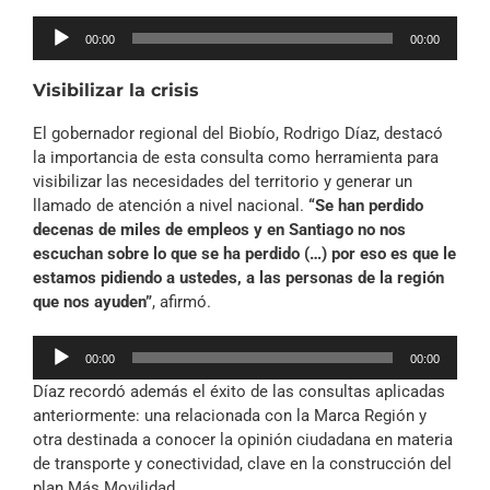
Reproductor
00:00
00:00
de
audio
Visibilizar la crisis
El gobernador regional del Biobío, Rodrigo Díaz, destacó
la importancia de esta consulta como herramienta para
visibilizar las necesidades del territorio y generar un
llamado de atención a nivel nacional.
“Se han perdido
decenas de miles de empleos y en Santiago no nos
escuchan sobre lo que se ha perdido (…) por eso es que le
estamos pidiendo a ustedes, a las personas de la región
que nos ayuden”
, afirmó.
Reproductor
00:00
00:00
de
Díaz recordó además el éxito de las consultas aplicadas
audio
anteriormente: una relacionada con la Marca Región y
otra destinada a conocer la opinión ciudadana en materia
de transporte y conectividad, clave en la construcción del
plan Más Movilidad.