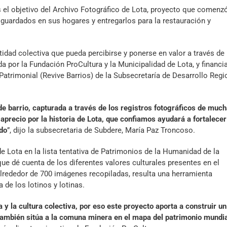
es el objetivo del Archivo Fotográfico de Lota, proyecto que comenz
s guardados en sus hogares y entregarlos para la restauración y
ntidad colectiva que pueda percibirse y ponerse en valor a través de 
da por la Fundación ProCultura y la Municipalidad de Lota, y financi
 Patrimonial (Revive Barrios) de la Subsecretaría de Desarrollo Regi
e barrio, capturada a través de los registros fotográficos de muc
 aprecio por la historia de Lota, que confiamos ayudará a fortalecer
ndo
”, dijo la subsecretaria de Subdere, María Paz Troncoso.
de Lota en la lista tentativa de Patrimonios de la Humanidad de la
ue dé cuenta de los diferentes valores culturales presentes en el
a alrededor de 700 imágenes recopiladas, resulta una herramienta
de los lotinos y lotinas.
a y la cultura colectiva, por eso este proyecto aporta a construir un
o también sitúa a la comuna minera en el mapa del patrimonio mundia