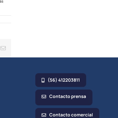
ás
ing
Correo
electrónico
(56) 412203811
Contacto prensa
Contacto comercial