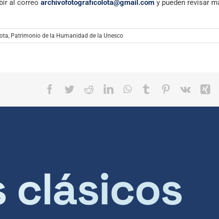
bir al correo
archivofotograficolota@gmail.com
y pueden revisar m
lota
,
Patrimonio de la Humanidad de la Unesco
Facebook
Twitter
Reddit
LinkedIn
WhatsApp
Tumblr
Pinterest
Vk
X
s clásicos