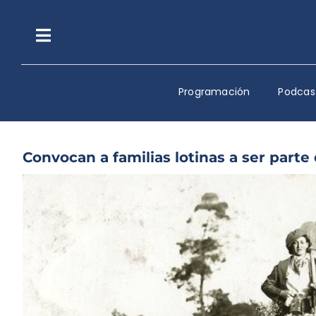
Saltar
al
contenido
Toggle
Navigation
Programación
Podcas
Convocan a familias lotinas a ser parte
Ver
imagen
más
grande