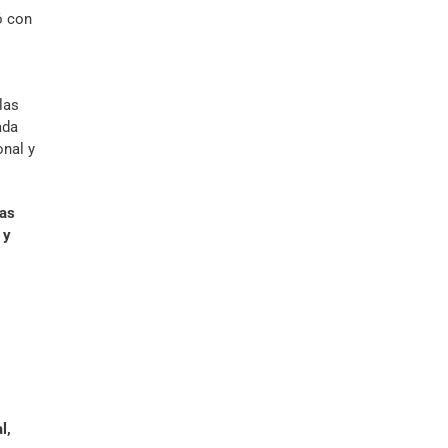
ó con
las
ada
onal y
has
 y
l,