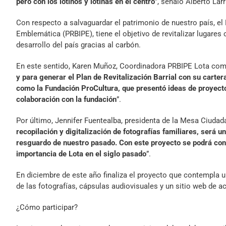
pero con los lotinos y lotinas en el centro
”, señaló Alberto Lar
Con respecto a salvaguardar el patrimonio de nuestro país, el 
Emblemática (PRBIPE), tiene el objetivo de revitalizar lugares 
desarrollo del país gracias al carbón.
En este sentido, Karen Muñoz, Coordinadora PRBIPE Lota com
y para generar el Plan de Revitalización Barrial con su carte
como la Fundación ProCultura, que presentó ideas de proyecto
colaboración con la fundación
”.
Por último, Jennifer Fuentealba, presidenta de la Mesa Ciuda
recopilación y digitalización de fotografías familiares, será
resguardo de nuestro pasado. Con este proyecto se podrá cont
importancia de Lota en el siglo pasado
”.
En diciembre de este año finaliza el proyecto que contempla u
de las fotografías, cápsulas audiovisuales y un sitio web de acc
¿Cómo participar?