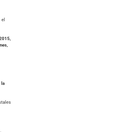
 el
 2015,
nes,
 la
stales