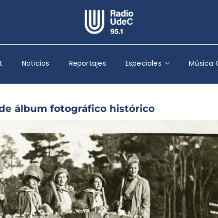
Escuchar Radio UdeC
en vivo
t
Noticias
Reportajes
Especiales
Música 
Quiénes Somos
Programación
Podcast
 de álbum fotográfico histórico
Noticias
Reportajes
Columnas
Música Clásica
Especiales