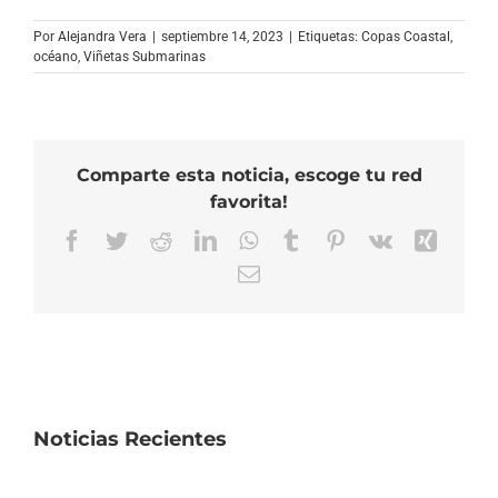
Por
Alejandra Vera
|
septiembre 14, 2023
|
Etiquetas:
Copas Coastal
,
océano
,
Viñetas Submarinas
Comparte esta noticia, escoge tu red
favorita!
Facebook
Twitter
Reddit
LinkedIn
WhatsApp
Tumblr
Pinterest
Vk
Xing
Correo
electrónico
Noticias Recientes