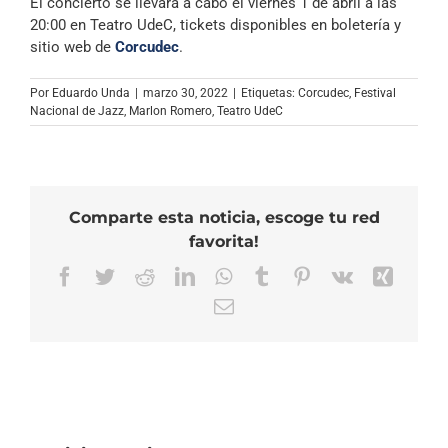
El concierto se llevará a cabo el viernes 1 de abril a las
20:00 en Teatro UdeC, tickets disponibles en boletería y
sitio web de
Corcudec
.
Por
Eduardo Unda
|
marzo 30, 2022
|
Etiquetas:
Corcudec
,
Festival
Nacional de Jazz
,
Marlon Romero
,
Teatro UdeC
Comparte esta noticia, escoge tu red
favorita!
Facebook
Twitter
Reddit
LinkedIn
WhatsApp
Tumblr
Pinterest
Vk
Xing
Correo
electrónico