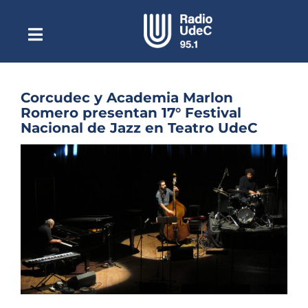
Saltar
al
contenido
Toggle
Escuchar Radio UdeC
Navigation
en vivo
Quiénes Somos
Corcudec y Academia Marlon
Romero presentan 17° Festival
Programación
Nacional de Jazz en Teatro UdeC
Podcast
Ver
imagen
Noticias
más
grande
Reportajes
Columnas
Música Clásica
Especiales