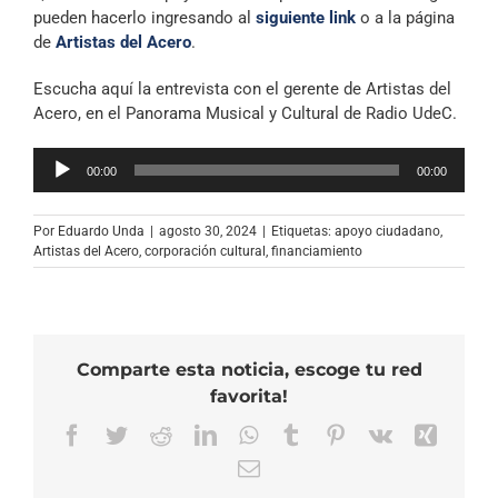
pueden hacerlo ingresando al
siguiente link
o a la página
de
Artistas del Acero
.
Escucha aquí la entrevista con el gerente de Artistas del
Acero, en el Panorama Musical y Cultural de Radio UdeC.
Reproductor
00:00
00:00
de
audio
Por
Eduardo Unda
|
agosto 30, 2024
|
Etiquetas:
apoyo ciudadano
,
Artistas del Acero
,
corporación cultural
,
financiamiento
Comparte esta noticia, escoge tu red
favorita!
Facebook
Twitter
Reddit
LinkedIn
WhatsApp
Tumblr
Pinterest
Vk
Xing
Correo
electrónico