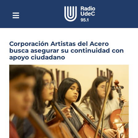
Saltar
al
contenido
Toggle
Escuchar Radio UdeC
Navigation
en vivo
Quiénes Somos
Corporación Artistas del Acero
busca asegurar su continuidad con
Programación
apoyo ciudadano
Podcast
Ver
imagen
Noticias
más
grande
Reportajes
Columnas
Música Clásica
Especiales