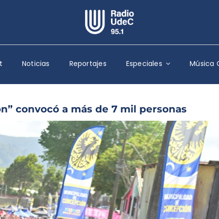
Escuchar Radio UdeC
en vivo
t
Noticias
Reportajes
Especiales
Música 
Quiénes Somos
Programación
Podcast
ón” convocó a más de 7 mil personas
Noticias
Reportajes
Columnas
Música Clásica
Especiales