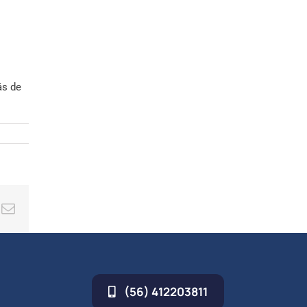
ás de
ing
Correo
electrónico
(56) 412203811