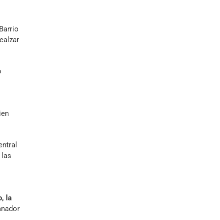
Barrio
ealzar
o
ien
ntral
 las
, la
anador