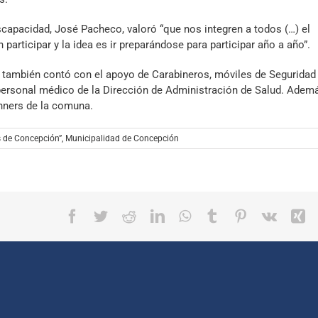
scapacidad, José Pacheco, valoró “que nos integren a todos (…) el
participar y la idea es ir preparándose para participar año a año”.
e también contó con el apoyo de Carabineros, móviles de Seguridad
y personal médico de la Dirección de Administración de Salud. Adem
unners de la comuna.
s de Concepción”
,
Municipalidad de Concepción
Facebook
Twitter
Reddit
LinkedIn
WhatsApp
Tumblr
Pinterest
Vk
X