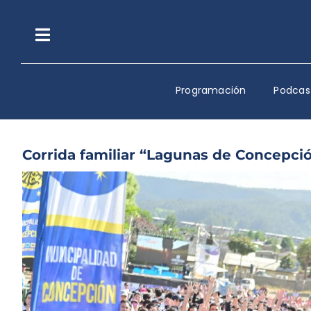
Saltar
al
contenido
Toggle
Navigation
Programación
Podcas
Corrida familiar “Lagunas de Concepci
Ver
imagen
más
grande