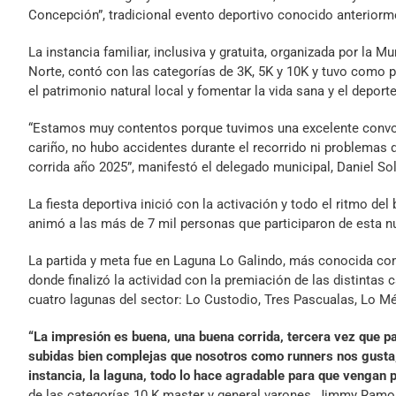
Concepción”, tradicional evento deportivo conocido anterior
La instancia familiar, inclusiva y gratuita, organizada por la 
Norte, contó con las categorías de 3K, 5K y 10K y tuvo como pr
el patrimonio natural local y fomentar la vida sana y el deporte
“Estamos muy contentos porque tuvimos una excelente convoca
cariño, no hubo accidentes durante el recorrido ni problemas 
corrida año 2025”, manifestó el delegado municipal, Daniel Sol
La fiesta deportiva inició con la activación y todo el ritmo del 
animó a las más de 7 mil personas que participaron de esta n
La partida y meta fue en Laguna Lo Galindo, más conocida co
donde finalizó la actividad con la premiación de las distintas
cuatro lagunas del sector: Lo Custodio, Tres Pascualas, Lo M
“La impresión es buena, una buena corrida, tercera vez que p
subidas bien complejas que nosotros como runners nos gusta,
instancia, la laguna, todo lo hace agradable para que vengan 
de las categorías 10 K master y general varones, Jimmy Ramo