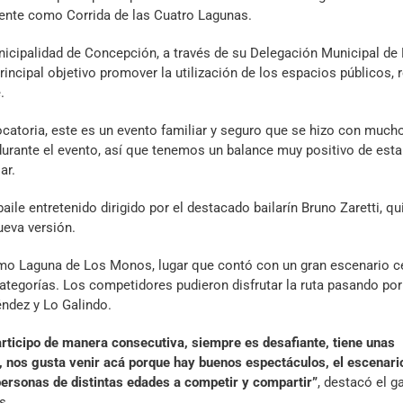
mente como Corrida de las Cuatro Lagunas.
Municipalidad de Concepción, a través de su Delegación Municipal de 
incipal objetivo promover la utilización de los espacios públicos, r
.
toria, este es un evento familiar y seguro que se hizo con much
durante el evento, así que tenemos un balance muy positivo de esta
ar.
baile entretenido dirigido por el destacado bailarín Bruno Zaretti, qu
ueva versión.
mo Laguna de Los Monos, lugar que contó con un gran escenario ce
 categorías. Los competidores pudieron disfrutar la ruta pasando por
éndez y Lo Galindo.
articipo de manera consecutiva, siempre es desafiante, tiene unas
 nos gusta venir acá porque hay buenos espectáculos, el escenario
personas de distintas edades a competir y compartir”
, destacó el g
s.